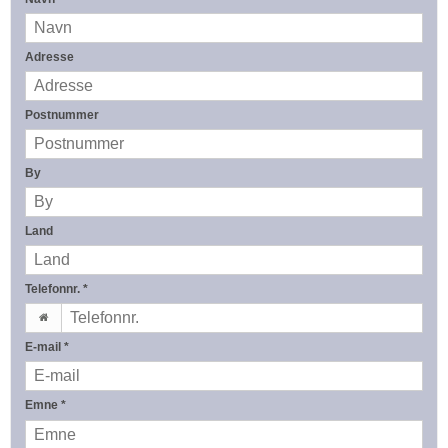
Adresse
Postnummer
By
Land
Telefonnr.
*
E-mail
*
Emne
*