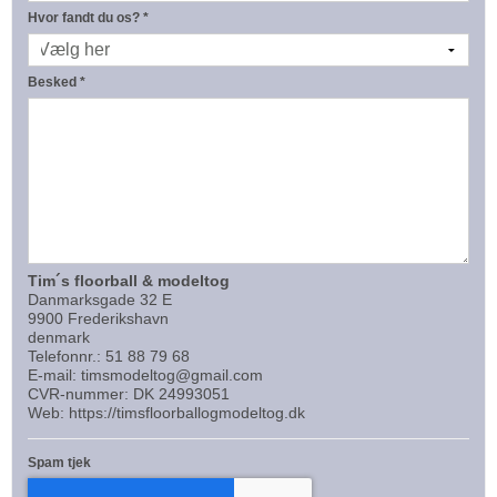
Hvor fandt du os?
*
Besked
*
Tim´s floorball & modeltog
Danmarksgade 32 E
9900 Frederikshavn
denmark
Telefonnr.:
51 88 79 68
E-mail:
timsmodeltog@gmail.com
CVR-nummer: DK 24993051
Web:
https://timsfloorballogmodeltog.dk
Spam tjek