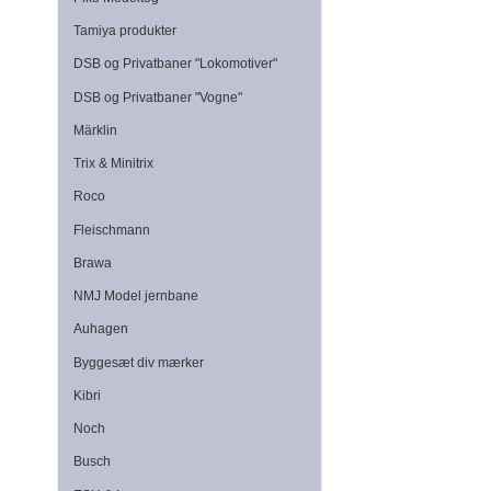
Tamiya produkter
DSB og Privatbaner "Lokomotiver"
DSB og Privatbaner "Vogne"
Märklin
Trix & Minitrix
Roco
Fleischmann
Brawa
NMJ Model jernbane
Auhagen
Byggesæt div mærker
Kibri
Noch
Busch