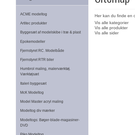
ACME modeltog
Her kan du finde en o
Vis alle kategorier
Artitec produkter
Vis alle produkter
Byggesæt af modelskibe i træ & plast
Vis alle sider
Epokemodeller
Fjernstyret RC. Modelbåde
Fjernstyret RTR biler
Humbrol maling, malerværktøj.
Værktøjsæt
Italeri byggesæt
McK Modeltog
Model Master acryl maling
Modeltog div mærker
Modeltogs: Bøger-blade-magasiner-
DVD
Piko Modeltog