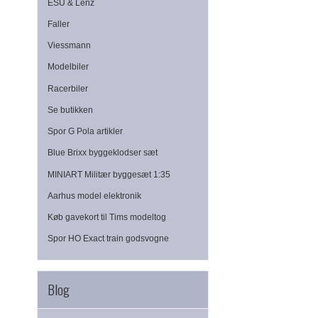
ESU & Lenz
Faller
Viessmann
Modelbiler
Racerbiler
Se butikken
Spor G Pola artikler
Blue Brixx byggeklodser sæt
MINIART Militær byggesæt 1:35
Aarhus model elektronik
Køb gavekort til Tims modeltog
Spor HO Exact train godsvogne
Blog