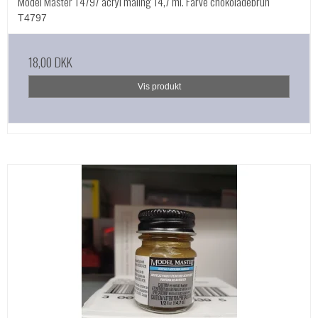
Model Master T4797 acryl maling 14,7 ml. Farve chokoladebrun
T4797
18,00 DKK
Vis produkt