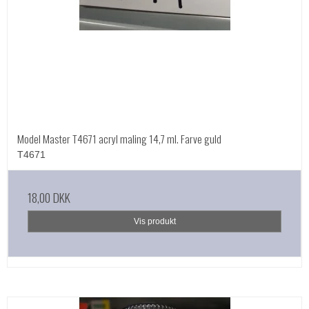
Model Master T4671 acryl maling 14,7 ml. Farve guld
T4671
18,00 DKK
Vis produkt