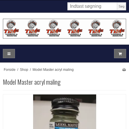
Søg
Forside
/
Shop
/
Model Master acryl maling
Model Master acryl maling