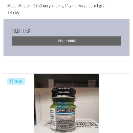
Model Master T4750 acryl maling 14,7 ml. Farve euro I grå
T4750
18,00 DKK
Vis produkt
Tilbud