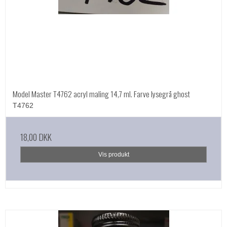
Model Master T4762 acryl maling 14,7 ml. Farve lysegrå ghost
T4762
18,00 DKK
Vis produkt