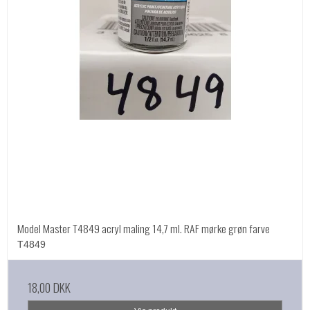
Model Master T4849 acryl maling 14,7 ml. RAF mørke grøn farve
T4849
18,00 DKK