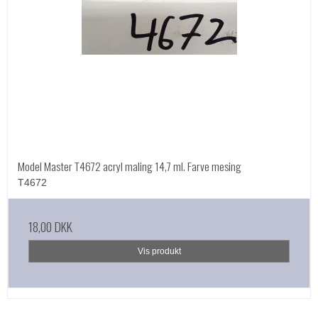
Model Master T4672 acryl maling 14,7 ml. Farve mesing
T4672
18,00 DKK
Vis produkt