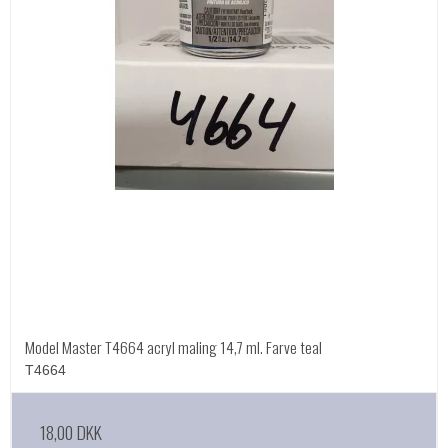
Model Master T4664 acryl maling 14,7 ml. Farve teal
T4664
18,00 DKK