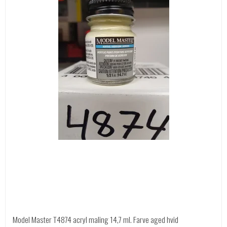
Model Master T4874 acryl maling 14,7 ml. Farve aged hvid