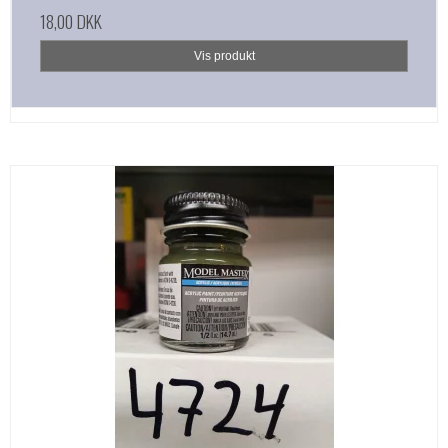
18,00 DKK
Vis produkt