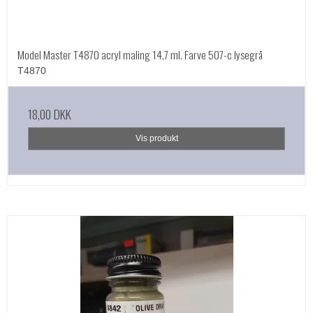
Model Master T4870 acryl maling 14,7 ml. Farve 507-c lysegrå
T4870
18,00 DKK
Vis produkt