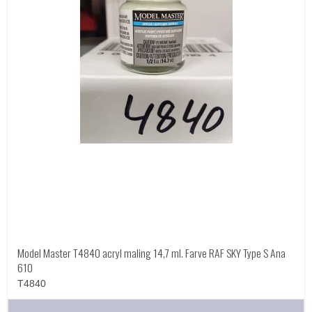
Model Master T4840 acryl maling 14,7 ml. Farve RAF SKY Type S Ana
610
T4840