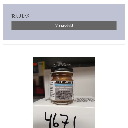
18,00 DKK
Vis produkt