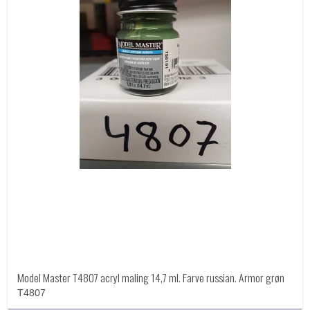
Model Master T4807 acryl maling 14,7 ml. Farve russian. Armor grøn
T4807