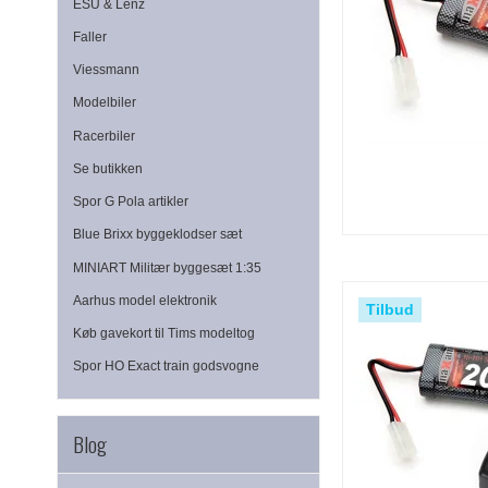
ESU & Lenz
Faller
Viessmann
Modelbiler
Racerbiler
Se butikken
Spor G Pola artikler
Blue Brixx byggeklodser sæt
MINIART Militær byggesæt 1:35
Aarhus model elektronik
Tilbud
Køb gavekort til Tims modeltog
Spor HO Exact train godsvogne
Blog