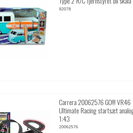
Type 2 R/C fjernstyret bil skala
82078
Carrera 20062576 GO!!! VR46
Ultimate Racing startsæt analo
1:43
20062576