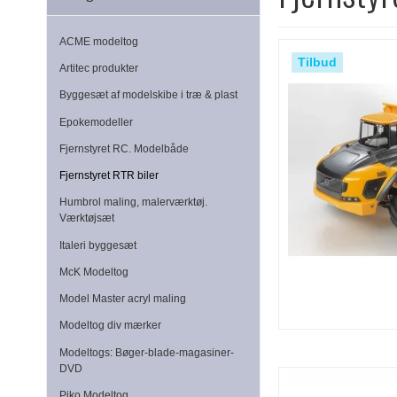
ACME modeltog
Tilbud
Artitec produkter
Byggesæt af modelskibe i træ & plast
Epokemodeller
Fjernstyret RC. Modelbåde
Fjernstyret RTR biler
Humbrol maling, malerværktøj.
Værktøjsæt
Italeri byggesæt
McK Modeltog
Model Master acryl maling
Modeltog div mærker
Modeltogs: Bøger-blade-magasiner-
DVD
Piko Modeltog