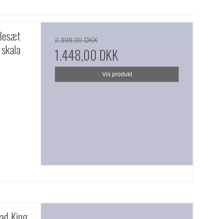
lesæt
2.398,00 DKK
 skala
1.448,00 DKK
Vis produkt
ad King