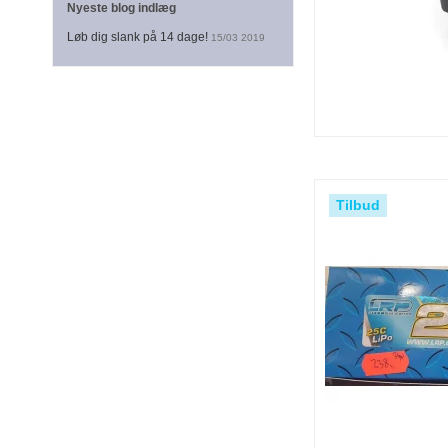
Nyeste blog indlæg
Løb dig slank på 14 dage!
15/03 2019
Tilbud