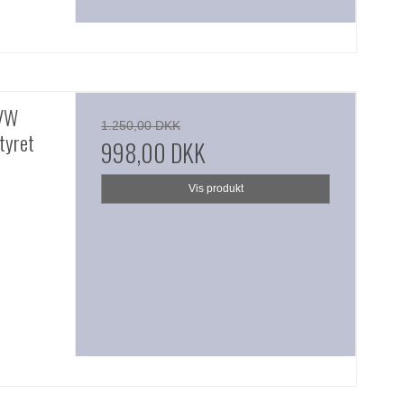
 VW
1.250,00 DKK
tyret
998,00 DKK
Vis produkt