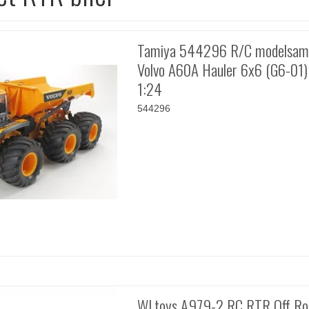
Tamiya 544296 R/C modelsam
Volvo A60A Hauler 6x6 (G6-01)
1:24
544296
WLtoys A979-2 RC RTR Off Ro