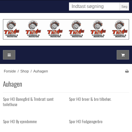
Søg
Forside
/
Shop
/
Auhagen
Auhagen
Spor HO Banegård & Trinbræt samt
Spor HO broer & bro tilbehør.
toilethuse
Spor HO By ejendomme
Spor HO Fodgængerbro