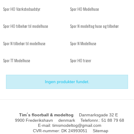
Spor HO Værkstedsudstyr
Spor HO Modelhuse
Spor HO tilbehør til modelhuse
Spor N modeltog huse og tilbehør
Spor N tilbehør til modelhuse
Spor N Modelhuse
Spor TT Modelhuse
Spor HO træer
Ingen produkter fundet.
Tim´s floorball & modeltog
Danmarksgade 32 E
9900 Frederikshavn
denmark
Telefonnr.
:
51 88 79 68
E-mail
:
timsmodeltog@gmail.com
CVR-nummer
:
DK 24993051
Sitemap