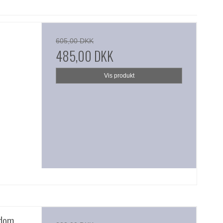
605,00 DKK
485,00 DKK
Vis produkt
ndom