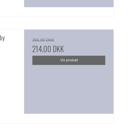
by
265,00 DKK
214,00 DKK
Vis produkt