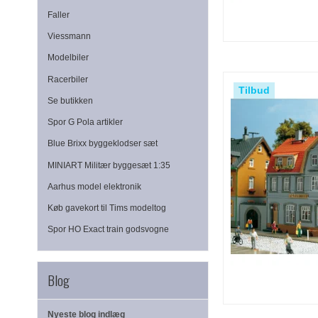
Faller
Viessmann
Modelbiler
Racerbiler
Tilbud
Se butikken
Spor G Pola artikler
Blue Brixx byggeklodser sæt
MINIART Militær byggesæt 1:35
Aarhus model elektronik
Køb gavekort til Tims modeltog
Spor HO Exact train godsvogne
Blog
Nyeste blog indlæg