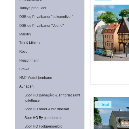
Tamiya produkter
DSB og Privatbaner "Lokomotiver"
DSB og Privatbaner "Vogne"
Märklin
Trix & Minitrix
Roco
Fleischmann
Brawa
NMJ Model jernbane
Auhagen
Spor HO Banegård & Trinbræt samt
toilethuse
Tilbud
Spor HO broer & bro tilbehør.
Spor HO By ejendomme
Spor HO Fodgængerbro