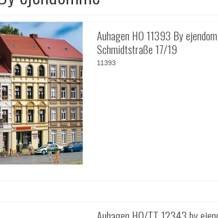
Auhagen HO 11393 By ejendom
Schmidtstraße 17/19
11393
Auhagen HO/TT 12343 by eje