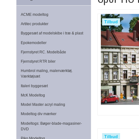
ACME modeltog
Tilbud
Artitec produkter
Byggesæt af modelskibe i træ & plast
Epokemodeller
Fjernstyret RC. Modelbåde
Fjernstyret RTR biler
Humbrol maling, malerværktøj.
Værktøjsæt
Italeri byggesæt
McK Modeltog
Model Master acryl maling
Modeltog div mærker
Modeltogs: Bøger-blade-magasiner-
DVD
Tilbud
Piko Modeltog