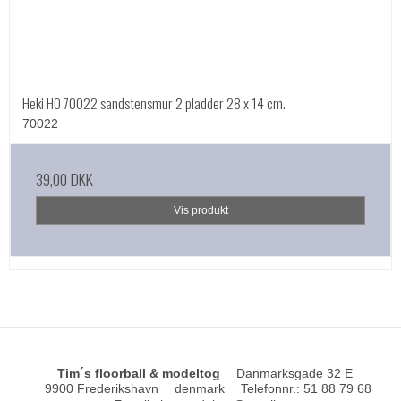
Heki HO 70022 sandstensmur 2 pladder 28 x 14 cm.
70022
39,00 DKK
Vis produkt
Tim´s floorball & modeltog
Danmarksgade 32 E
9900 Frederikshavn
denmark
Telefonnr.
:
51 88 79 68