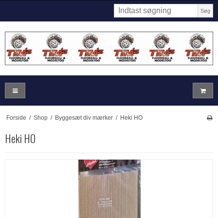
Søg
Forside
/
Shop
/
Byggesæt div mærker
/
Heki HO
Heki HO