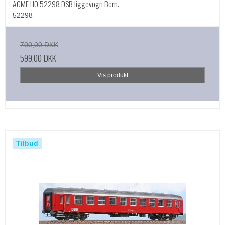
ACME HO 52298 DSB liggevogn Bcm.
52298
700,00 DKK
599,00 DKK
Vis produkt
Tilbud