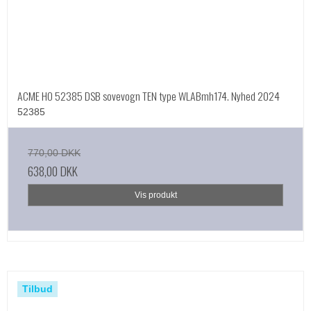
ACME HO 52385 DSB sovevogn TEN type WLABmh174. Nyhed 2024
52385
770,00 DKK
638,00 DKK
Vis produkt
Tilbud