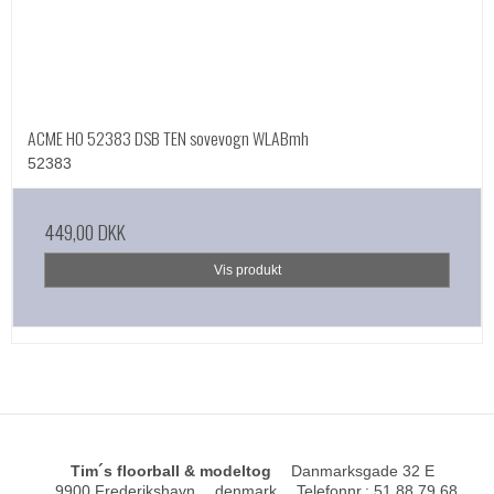
ACME HO 52383 DSB TEN sovevogn WLABmh
52383
449,00 DKK
Vis produkt
Tim´s floorball & modeltog
Danmarksgade 32 E
9900 Frederikshavn
denmark
Telefonnr.
:
51 88 79 68