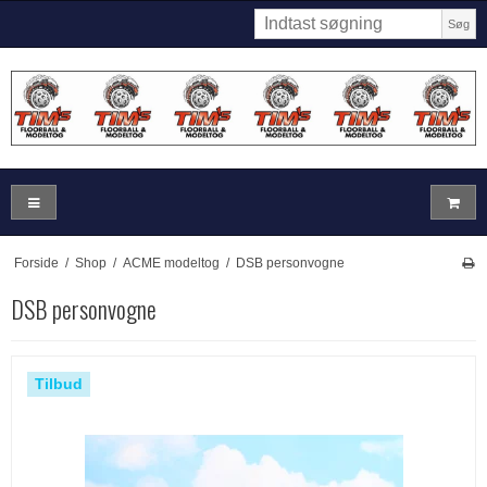
Søg
Forside
/
Shop
/
ACME modeltog
/
DSB personvogne
DSB personvogne
Tilbud