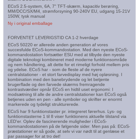
ECoS 2.5-system, 6A, 7" TFT-skærm, kapacitiv berøring,
MM/DCC/SX/M4, strømforsyning 90-240V EU, udgang 15-21V
150W, tysk manual
Ny i original emballage
FORVENTET LEVERIGSTID CA 1-2 hverdage
ECoS 50220 er allerede anden generation af vores
succesfulde ECoS-kommandostation. Med den nyeste ECoS-
kommandostation fortsætter ESU med at tilbyde den nyeste
digitale teknologi kombineret med moderne funktionsområde
og nem håndtering, alt dette for et rimeligt forhold mellem pris
og ydelse. ECoS har - som de fleste af de nyere
centralstationer - et stort farvedisplay med høj opløsning. I
kombination med den banebrydende og let betjente
brugerflade og den farvede skærms fremragende
kontrastværdier opnår ECoS en hidtil uset ergonomi: I
modsætning til alle de andre centralstationer kan ECoS også
betjenes uden en pen - alle symboler og skrifter er enormt
markerede og tydeligt strukturerede.
ECoS har 9 funktionstaster pr. integreret førerhus. Lys- og
funktionstasterne 1 til 8 viser funktionens aktuelle tilstand via
LED'er. Oplev de fascinerende muligheder i ECoS-
kommandostationen på de følgende sider. Men pas på: ECoS-
præstationer er så gode, at selv vi var nødt til at genlæse et
par passager for at tro det!