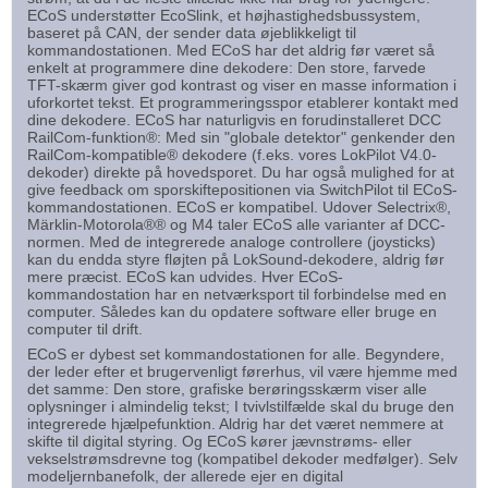
ECoS understøtter EcoSlink, et højhastighedsbussystem,
baseret på CAN, der sender data øjeblikkeligt til
kommandostationen. Med ECoS har det aldrig før været så
enkelt at programmere dine dekodere: Den store, farvede
TFT-skærm giver god kontrast og viser en masse information i
uforkortet tekst. Et programmeringsspor etablerer kontakt med
dine dekodere. ECoS har naturligvis en forudinstalleret DCC
RailCom-funktion®: Med sin "globale detektor" genkender den
RailCom-kompatible® dekodere (f.eks. vores LokPilot V4.0-
dekoder) direkte på hovedsporet. Du har også mulighed for at
give feedback om sporskiftepositionen via SwitchPilot til ECoS-
kommandostationen. ECoS er kompatibel. Udover Selectrix®,
Märklin-Motorola®® og M4 taler ECoS alle varianter af DCC-
normen. Med de integrerede analoge controllere (joysticks)
kan du endda styre fløjten på LokSound-dekodere, aldrig før
mere præcist. ECoS kan udvides. Hver ECoS-
kommandostation har en netværksport til forbindelse med en
computer. Således kan du opdatere software eller bruge en
computer til drift.
ECoS er dybest set kommandostationen for alle. Begyndere,
der leder efter et brugervenligt førerhus, vil være hjemme med
det samme: Den store, grafiske berøringsskærm viser alle
oplysninger i almindelig tekst; I tvivlstilfælde skal du bruge den
integrerede hjælpefunktion. Aldrig har det været nemmere at
skifte til digital styring. Og ECoS kører jævnstrøms- eller
vekselstrømsdrevne tog (kompatibel dekoder medfølger). Selv
modeljernbanefolk, der allerede ejer en digital