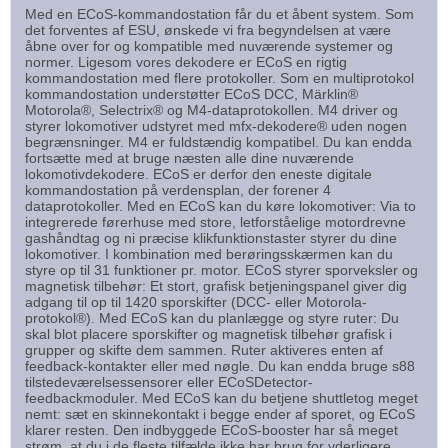
Med en ECoS-kommandostation får du et åbent system. Som
det forventes af ESU, ønskede vi fra begyndelsen at være
åbne over for og kompatible med nuværende systemer og
normer. Ligesom vores dekodere er ECoS en rigtig
kommandostation med flere protokoller. Som en multiprotokol
kommandostation understøtter ECoS DCC, Märklin®
Motorola®, Selectrix® og M4-dataprotokollen. M4 driver og
styrer lokomotiver udstyret med mfx-dekodere® uden nogen
begrænsninger. M4 er fuldstændig kompatibel. Du kan endda
fortsætte med at bruge næsten alle dine nuværende
lokomotivdekodere. ECoS er derfor den eneste digitale
kommandostation på verdensplan, der forener 4
dataprotokoller. Med en ECoS kan du køre lokomotiver: Via to
integrerede førerhuse med store, letforståelige motordrevne
gashåndtag og ni præcise klikfunktionstaster styrer du dine
lokomotiver. I kombination med berøringsskærmen kan du
styre op til 31 funktioner pr. motor. ECoS styrer sporveksler og
magnetisk tilbehør: Et stort, grafisk betjeningspanel giver dig
adgang til op til 1420 sporskifter (DCC- eller Motorola-
protokol®). Med ECoS kan du planlægge og styre ruter: Du
skal blot placere sporskifter og magnetisk tilbehør grafisk i
grupper og skifte dem sammen. Ruter aktiveres enten af
feedback-kontakter eller med nøgle. Du kan endda bruge s88
tilstedeværelsessensorer eller ECoSDetector-
feedbackmoduler. Med ECoS kan du betjene shuttletog meget
nemt: sæt en skinnekontakt i begge ender af sporet, og ECoS
klarer resten. Den indbyggede ECoS-booster har så meget
strøm, at du i de fleste tilfælde ikke har brug for yderligere.