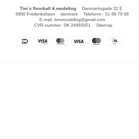
Tim´s floorball & modeltog
Danmarksgade 32 E
9900 Frederikshavn
denmark
Telefonnr.
:
51 88 79 68
E-mail
:
timsmodeltog@gmail.com
CVR-nummer
:
DK 24993051
Sitemap