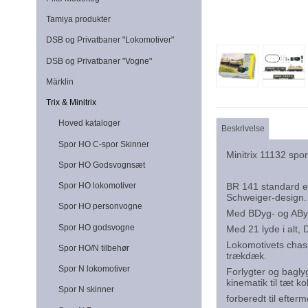
Tamiya produkter
DSB og Privatbaner "Lokomotiver"
DSB og Privatbaner "Vogne"
Märklin
Trix & Minitrix
Hoved kataloger
Beskrivelse
Spor HO C-spor Skinner
Minitrix 11132 sp
Spor HO Godsvognsæt
Spor HO lokomotiver
BR 141 standard el
Schweiger-design.
Spor HO personvogne
Med BDyg- og AByg
Spor HO godsvogne
Med 21 lyde i alt,
Lokomotivets chass
Spor HO/N tilbehør
trækdæk.
Spor N lokomotiver
Forlygter og bagly
kinematik til tæt ko
Spor N skinner
forberedt til efte