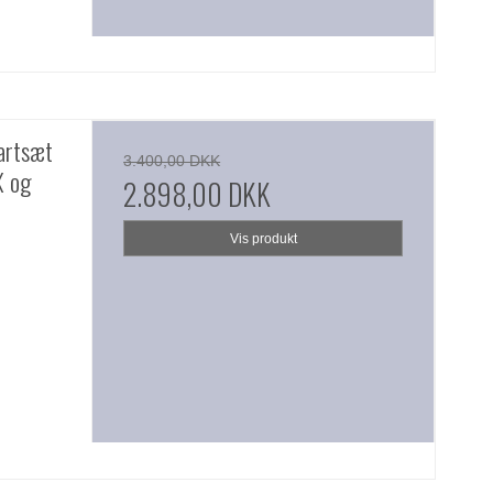
tartsæt
3.400,00 DKK
X og
2.898,00 DKK
Vis produkt