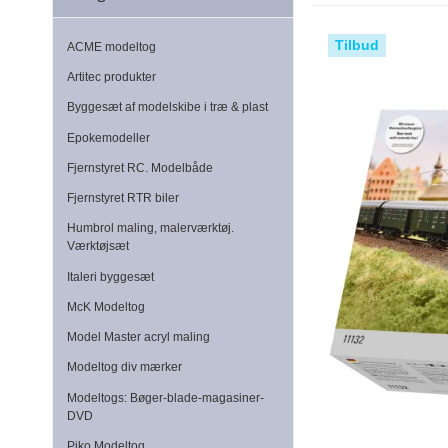
Tilbud
ACME modeltog
Artitec produkter
Byggesæt af modelskibe i træ & plast
Epokemodeller
Fjernstyret RC. Modelbåde
Fjernstyret RTR biler
Humbrol maling, malerværktøj.
Værktøjsæt
Italeri byggesæt
McK Modeltog
Model Master acryl maling
Modeltog div mærker
Modeltogs: Bøger-blade-magasiner-
DVD
Piko Modeltog