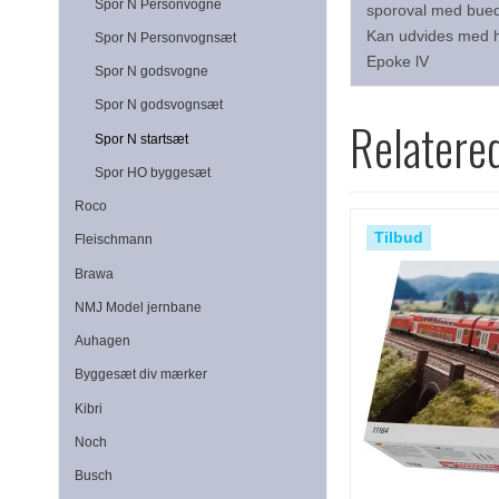
Spor N Personvogne
sporoval med buede
Kan udvides med he
Spor N Personvognsæt
Epoke lV
Spor N godsvogne
Spor N godsvognsæt
Relatere
Spor N startsæt
Spor HO byggesæt
Roco
Tilbud
Fleischmann
Brawa
NMJ Model jernbane
Auhagen
Byggesæt div mærker
Kibri
Noch
Busch