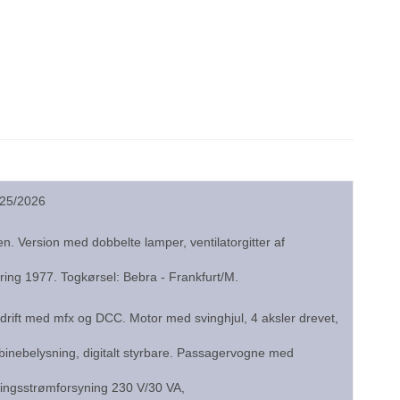
025/2026
. Version med dobbelte lamper, ventilatorgitter af
ng 1977. Togkørsel: Bebra - Frankfurt/M.
l drift med mfx og DCC. Motor med svinghjul, 4 aksler drevet,
abinebelysning, digitalt styrbare. Passagervogne med
blingsstrømforsyning 230 V/30 VA,