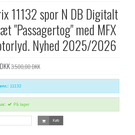
rix 11132 spor N DB Digitalt
sæt "Passagertog" med MFX
otorlyd. Nyhed 2025/2026
 DKK
3.500,00 DKK
enr.:
11132
us:
På lager
Køb