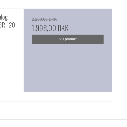
alog
2.200,00 DKK
 BR 120
1.998,00 DKK
Vis produkt