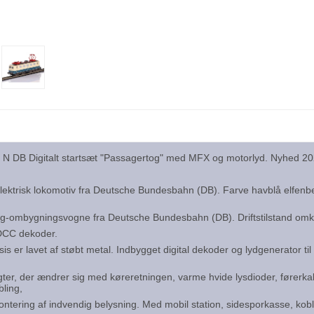
or N DB Digitalt startsæt "Passagertog" med MFX og motorlyd. Nyhed 2
ektrisk lokomotiv fra Deutsche Bundesbahn (DB). Farve havblå elfenben
-ombygningsvogne fra Deutsche Bundesbahn (DB). Driftstilstand omkri
 DCC dekoder.
is er lavet af støbt metal. Indbygget digital dekoder og lydgenerator ti
gter, der ændrer sig med køreretningen, varme hvide lysdioder, førerk
bling,
rmontering af indvendig belysning. Med mobil station, sidesporkasse, ko