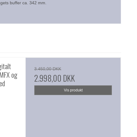
ogets buffer ca. 342 mm.
italt
3.450,00 DKK
 MFX og
2.998,00 DKK
hed
Vis produkt