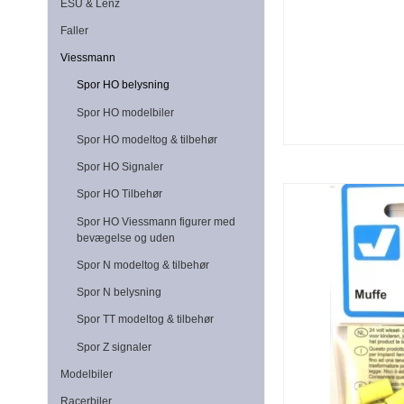
ESU & Lenz
Faller
Viessmann
Spor HO belysning
Spor HO modelbiler
Spor HO modeltog & tilbehør
Spor HO Signaler
Spor HO Tilbehør
Spor HO Viessmann figurer med
bevægelse og uden
Spor N modeltog & tilbehør
Spor N belysning
Spor TT modeltog & tilbehør
Spor Z signaler
Modelbiler
Racerbiler