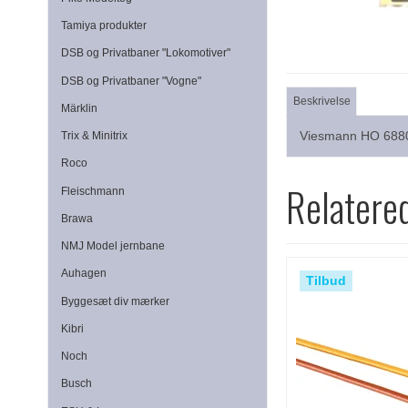
Tamiya produkter
DSB og Privatbaner "Lokomotiver"
DSB og Privatbaner "Vogne"
Beskrivelse
Märklin
Viesmann HO 6880 
Trix & Minitrix
Roco
Relatere
Fleischmann
Brawa
NMJ Model jernbane
Auhagen
Tilbud
Byggesæt div mærker
Kibri
Noch
Busch