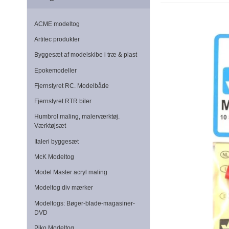
ACME modeltog
Artitec produkter
Byggesæt af modelskibe i træ & plast
Epokemodeller
Fjernstyret RC. Modelbåde
Fjernstyret RTR biler
Humbrol maling, malerværktøj.
Værktøjsæt
Italeri byggesæt
McK Modeltog
Model Master acryl maling
Modeltog div mærker
Modeltogs: Bøger-blade-magasiner-
DVD
Piko Modeltog