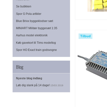
Se butikken
Spor G Pola artikler
Blue Brixx byggeklodser sæt
MINIART Militær byggesæt 1:35
Aarhus model elektronik
Tilbud
Køb gavekort til Tims modeltog
Spor HO Exact train godsvogne
Blog
Nyeste blog indlæg
Løb dig slank på 14 dage!
15/03 2019