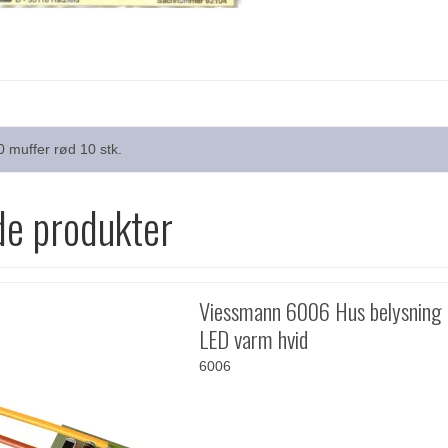
muffer rød 10 stk.
de produkter
Viessmann 6006 Hus belysning
LED varm hvid
6006