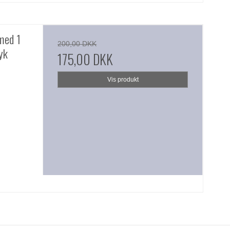
med 1
200,00 DKK
yk
175,00 DKK
Vis produkt