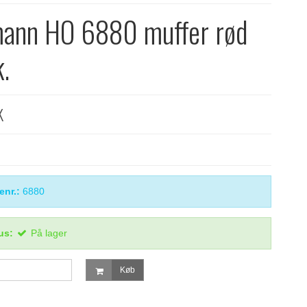
ann HO 6880 muffer rød
k.
K
enr.:
6880
us:
På lager
Køb