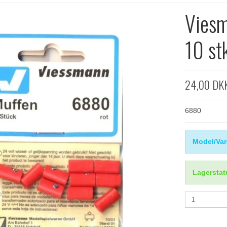
Viesm
10 st
24,00 DK
6880
Model/Var
Lagerstat