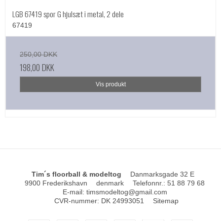
LGB 67419 spor G hjulsæt i metal, 2 dele
67419
250,00 DKK
198,00 DKK
Vis produkt
Tim´s floorball & modeltog
Danmarksgade 32 E
9900 Frederikshavn
denmark
Telefonnr.
:
51 88 79 68
E-mail
:
timsmodeltog@gmail.com
CVR-nummer
:
DK 24993051
Sitemap