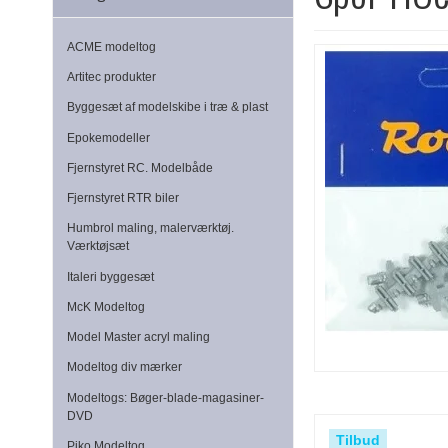
ACME modeltog
Artitec produkter
Byggesæt af modelskibe i træ & plast
Epokemodeller
Fjernstyret RC. Modelbåde
Fjernstyret RTR biler
Humbrol maling, malerværktøj.
Værktøjsæt
Italeri byggesæt
McK Modeltog
Model Master acryl maling
Modeltog div mærker
Modeltogs: Bøger-blade-magasiner-
DVD
Tilbud
Piko Modeltog