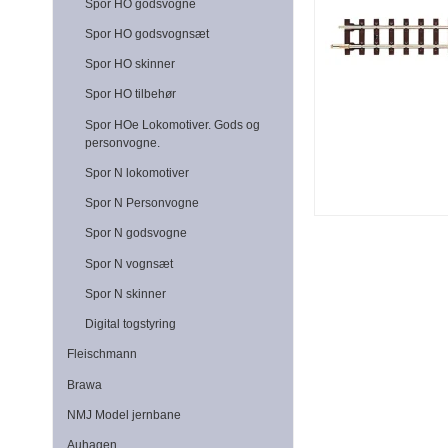
Spor HO godsvogne
Spor HO godsvognsæt
Spor HO skinner
Spor HO tilbehør
Spor HOe Lokomotiver. Gods og
personvogne.
Spor N lokomotiver
Spor N Personvogne
Spor N godsvogne
Spor N vognsæt
Spor N skinner
Digital togstyring
Fleischmann
Brawa
NMJ Model jernbane
Auhagen