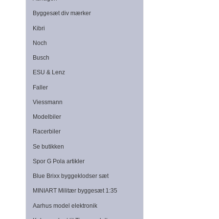
Byggesæt div mærker
Kibri
Noch
Busch
ESU & Lenz
Faller
Viessmann
Modelbiler
Racerbiler
Se butikken
Spor G Pola artikler
Blue Brixx byggeklodser sæt
MINIART Militær byggesæt 1:35
Aarhus model elektronik