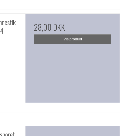
nnestik
28,00 DKK
24
Vis produkt
sporet