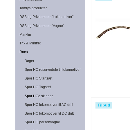
Tamiya produkter
DSB og Privatbaner "Lokomotiver"
DSB og Privatbaner "Vogne"
Märklin
Trix & Minitrix
Roco
Bøger
Spor HO reservedele til lokomotiver
Spor HO Startsæt
Spor HO Togsæt
Spor HOe skinner
Tilbud
Spor HO lokomotiver til AC drift
Spor HO lokomotiver til DC drift
Spor HO personvogne