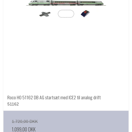
Roco HO 51162 DB AG startsæt med ICE2 til analog drift
51162
1.720,00 DKK
1.099,00 DKK