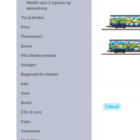
Märklin spor Z signaler og
køreledning
Trix & Minitrix
Roco
Fleischmann
Brawa
NMJ Model jernbane
Auhagen
Byggesæt div mærker
Kibri
Noch
Busch
Tilbud
ESU & Lenz
Faller
Viessmann