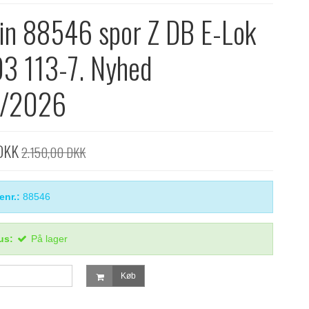
in 88546 spor Z DB E-Lok
3 113-7. Nyhed
/2026
DKK
2.150,00 DKK
enr.:
88546
us:
På lager
Køb