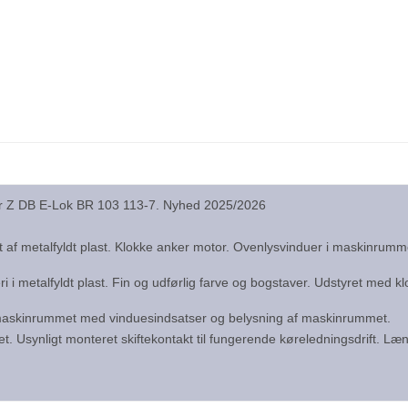
r Z DB E-Lok BR 103 113-7. Nyhed 2025/2026
t af metalfyldt plast. Klokke anker motor. Ovenlysvinduer i maskinru
i i metalfyldt plast. Fin og udførlig farve og bogstaver. Udstyret med
maskinrummet med vinduesindsatser og belysning af maskinrummet.
t. Usynligt monteret skiftekontakt til fungerende køreledningsdrift. L