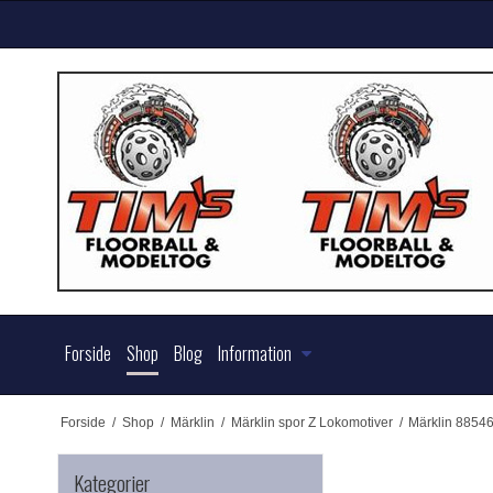
Forside
Shop
Blog
Information
Forside
/
Shop
/
Märklin
/
Märklin spor Z Lokomotiver
/
Märklin 8854
Kategorier