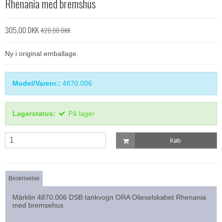
Rhenania med bremshus
305,00 DKK
428,00 DKK
Ny i original emballage.
Model/Varenr.:
4870.006
Lagerstatus:
På lager
Køb
Beskrivelse
Märklin 4870.006 DSB tankvogn ORA Olieselskabet Rhenania
med bremsehus