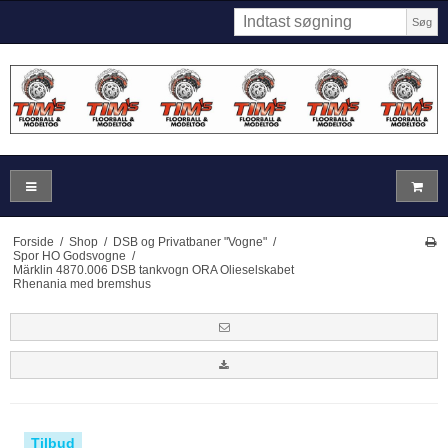
Søg
Forside
/
Shop
/
DSB og Privatbaner "Vogne"
/
Spor HO Godsvogne
/
Märklin 4870.006 DSB tankvogn ORA Olieselskabet
Rhenania med bremshus
Tilbud