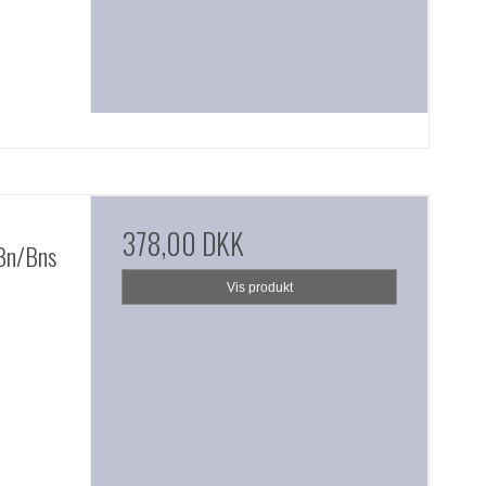
378,00 DKK
 Bn/Bns
Vis produkt