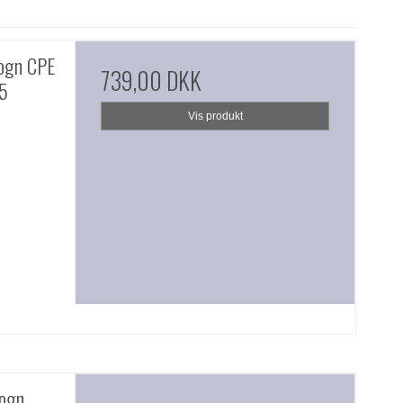
ogn CPE
739,00 DKK
25
Vis produkt
ogn