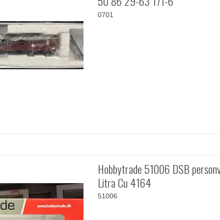
50 86 29-63 171-6
0701
Hobbytrade 51006 DSB person
Litra Cu 4164
51006