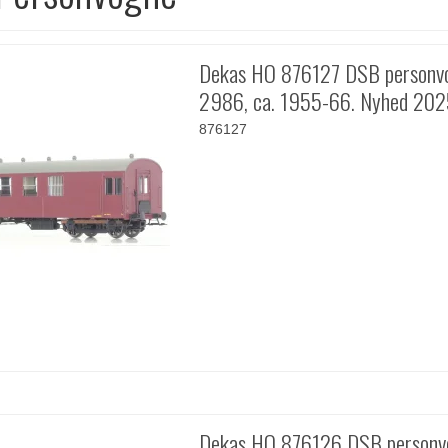
Dekas HO 876127 DSB personv
2986, ca. 1955-66. Nyhed 20
876127
Dekas HO 876126 DSB personv