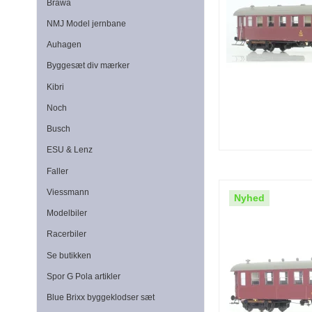
Brawa
NMJ Model jernbane
Auhagen
Byggesæt div mærker
Kibri
Noch
Busch
ESU & Lenz
Faller
Viessmann
Nyhed
Modelbiler
Racerbiler
Se butikken
Spor G Pola artikler
Blue Brixx byggeklodser sæt