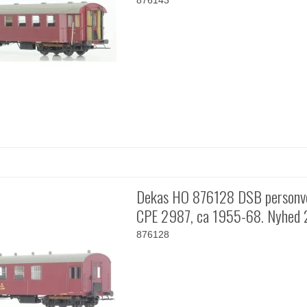
876143
Dekas HO 876128 DSB personv
CPE 2987, ca 1955-68. Nyhed
876128