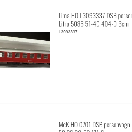
Lima HO L3093337 DSB perso
Litra 5086 51-40 404-0 Bcm
L3093337
McK HO 0701 DSB personvogn 2