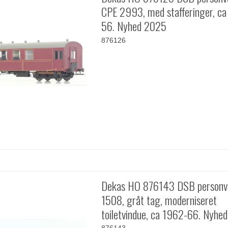
CPE 2993, med stafferinger, c
56. Nyhed 2025
876126
Dekas HO 876143 DSB personv
1508, gråt tag, moderniseret
toiletvindue, ca 1962-66. Nyhe