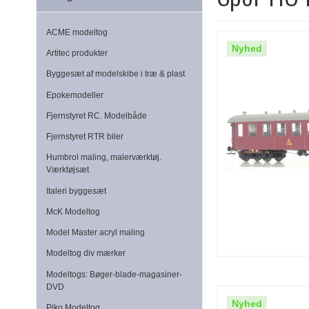
ACME modeltog
Nyhed
Artitec produkter
Byggesæt af modelskibe i træ & plast
Epokemodeller
Fjernstyret RC. Modelbåde
Fjernstyret RTR biler
Humbrol maling, malerværktøj.
Værktøjsæt
Italeri byggesæt
McK Modeltog
Model Master acryl maling
Modeltog div mærker
Modeltogs: Bøger-blade-magasiner-
DVD
Nyhed
Piko Modeltog