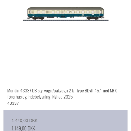
Märklin 43337 DB styrvogn/pakvogn 2 kl. Type BDylf 457 med MFX
førerhus og indebelysning. Nyhed 2025
43337
1.440,00 DKK
1.149,00 DKK