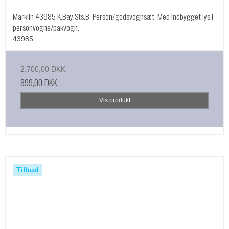
Märklin 43985 K.Bay.Sts.B. Person/godsvognsæt. Med indbygget lys i
personvogne/pakvogn.
43985
2.700,00 DKK
899,00 DKK
Vis produkt
Tilbud