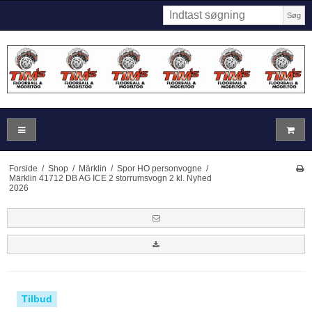
Søg
Forside
/
Shop
/
Märklin
/
Spor HO personvogne
/
Märklin 41712 DB AG ICE 2 storrumsvogn 2 kl. Nyhed
2026
Tilbud