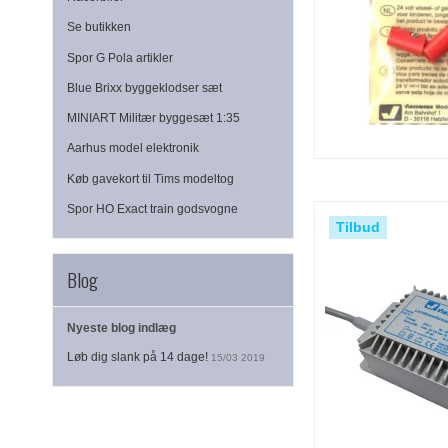
Se butikken
Spor G Pola artikler
Blue Brixx byggeklodser sæt
MINIART Militær byggesæt 1:35
Aarhus model elektronik
Køb gavekort til Tims modeltog
Spor HO Exact train godsvogne
Tilbud
Blog
Nyeste blog indlæg
Løb dig slank på 14 dage!
15/03 2019