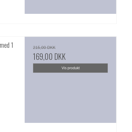
 med 1
215,00 DKK
169,00 DKK
Vis produkt