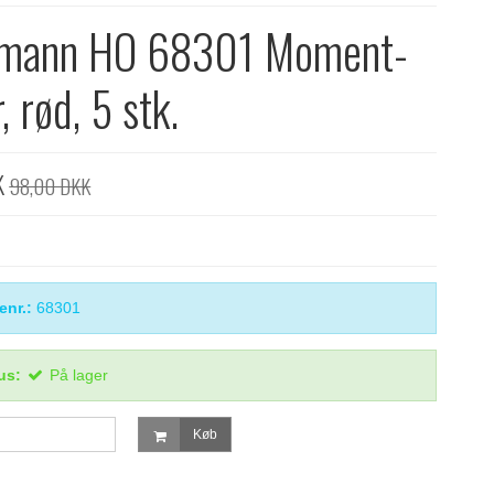
smann HO 68301 Moment-
, rød, 5 stk.
K
98,00 DKK
enr.:
68301
us:
På lager
Køb