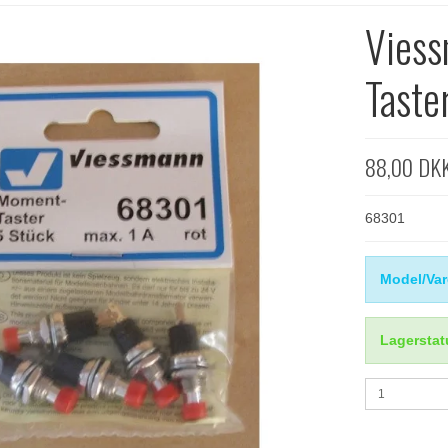
Vies
Taster
88,00 DK
68301
Model/Var
Lagerstat