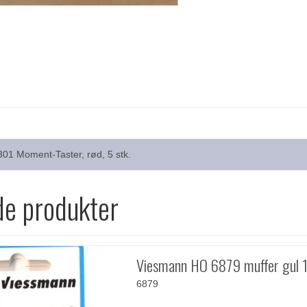
1 Moment-Taster, rød, 5 stk.
de produkter
Viesmann HO 6879 muffer gul 1
6879