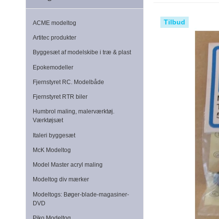
Tilbud
ACME modeltog
Artitec produkter
Byggesæt af modelskibe i træ & plast
Epokemodeller
Fjernstyret RC. Modelbåde
Fjernstyret RTR biler
Humbrol maling, malerværktøj.
Værktøjsæt
Italeri byggesæt
McK Modeltog
Model Master acryl maling
Modeltog div mærker
Modeltogs: Bøger-blade-magasiner-
DVD
Piko Modeltog