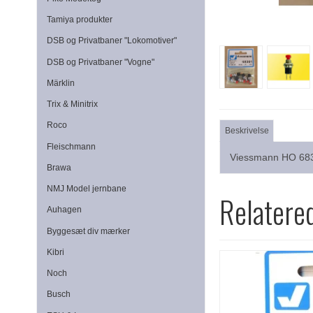
Tamiya produkter
DSB og Privatbaner "Lokomotiver"
DSB og Privatbaner "Vogne"
Märklin
Trix & Minitrix
Roco
Beskrivelse
Fleischmann
Viessmann HO 6830
Brawa
NMJ Model jernbane
Relatere
Auhagen
Byggesæt div mærker
Kibri
Noch
Busch