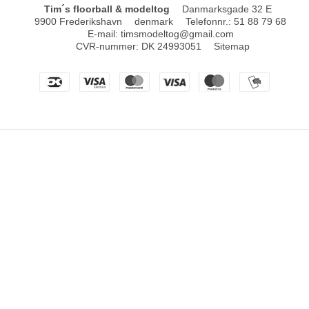
Tim´s floorball & modeltog
Danmarksgade 32 E
9900 Frederikshavn
denmark
Telefonnr.
:
51 88 79 68
E-mail
:
timsmodeltog@gmail.com
CVR-nummer
:
DK 24993051
Sitemap