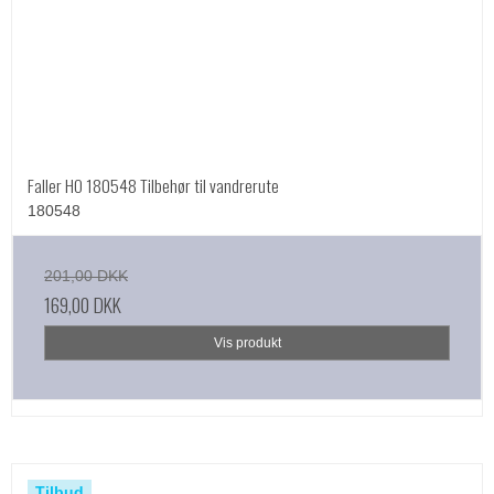
Faller HO 180548 Tilbehør til vandrerute
180548
201,00 DKK
169,00 DKK
Vis produkt
Tilbud