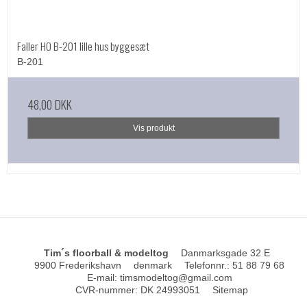
Faller HO B-201 lille hus byggesæt
B-201
48,00 DKK
Vis produkt
Tim´s floorball & modeltog
Danmarksgade 32 E
9900 Frederikshavn
denmark
Telefonnr.
:
51 88 79 68
E-mail
:
timsmodeltog@gmail.com
CVR-nummer
:
DK 24993051
Sitemap