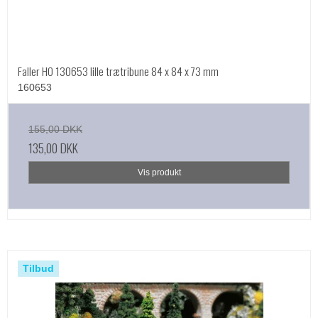
Faller HO 130653 lille trætribune 84 x 84 x 73 mm
160653
155,00 DKK
135,00 DKK
Vis produkt
Tilbud