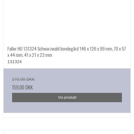
Faller HO 131324 Schwarzwald bondegård 146 x 126 x 99 mm, 70 x 57
x 44 mm, 41 x 21 x 23 mm
131324
170,00 DKK
159,00 DKK
Vis produkt