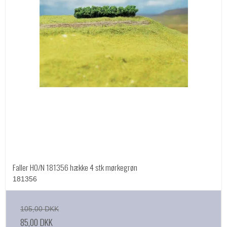
Faller HO/N 181356 hække 4 stk mørkegrøn
181356
105,00 DKK
85,00 DKK