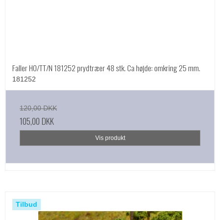
Faller HO/TT/N 181252 prydtræer 48 stk. Ca højde: omkring 25 mm.
181252
120,00 DKK
105,00 DKK
Vis produkt
Tilbud