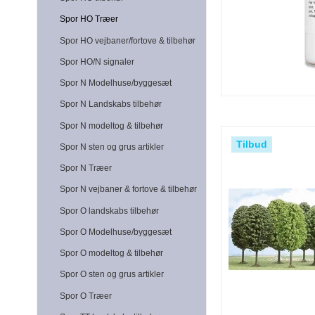
Spor HO Træer
Spor HO vejbaner/fortove & tilbehør
Spor HO/N signaler
Spor N Modelhuse/byggesæt
Spor N Landskabs tilbehør
Spor N modeltog & tilbehør
Tilbud
Spor N sten og grus artikler
Spor N Træer
Spor N vejbaner & fortove & tilbehør
Spor O landskabs tilbehør
Spor O Modelhuse/byggesæt
Spor O modeltog & tilbehør
Spor O sten og grus artikler
Spor O Træer