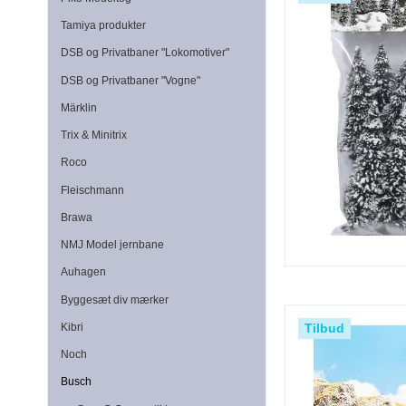
Tamiya produkter
DSB og Privatbaner "Lokomotiver"
DSB og Privatbaner "Vogne"
Märklin
Trix & Minitrix
Roco
Fleischmann
Brawa
NMJ Model jernbane
Auhagen
Byggesæt div mærker
Tilbud
Kibri
Noch
Busch