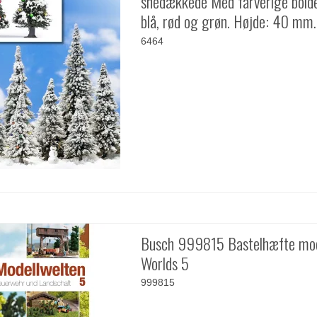
snedækkede Med farverige bolde 
blå, rød og grøn. Højde: 40 mm.
6464
Busch 999815 Bastelhæfte mo
Worlds 5
999815