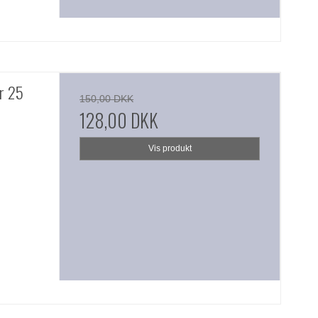
r 25
150,00 DKK
128,00 DKK
Vis produkt