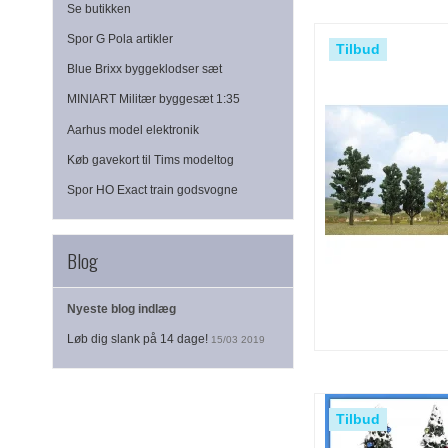
Se butikken
Spor G Pola artikler
Tilbud
Blue Brixx byggeklodser sæt
MINIART Militær byggesæt 1:35
Aarhus model elektronik
Køb gavekort til Tims modeltog
Spor HO Exact train godsvogne
Blog
Nyeste blog indlæg
Løb dig slank på 14 dage!
15/03 2019
Tilbud