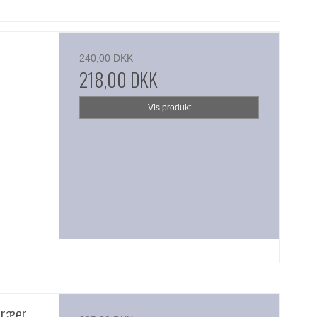
240,00 DKK
218,00 DKK
Vis produkt
træer