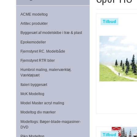
ACME modeltog
Tilbud
Artitec produkter
Byggesæt af modelskibe i træ & plast
Epokemodeller
Fjernstyret RC. Modelbåde
Fjernstyret RTR biler
Humbrol maling, malerværktøj.
Værktøjsæt
Italeri byggesæt
McK Modeltog
Model Master acryl maling
Modeltog div mærker
Modeltogs: Bøger-blade-magasiner-
DVD
Tilbud
Piko Modeltog