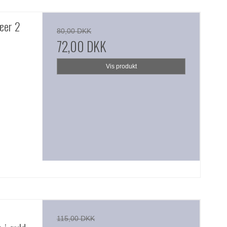
æer 2
80,00 DKK
72,00 DKK
Vis produkt
3
115,00 DKK