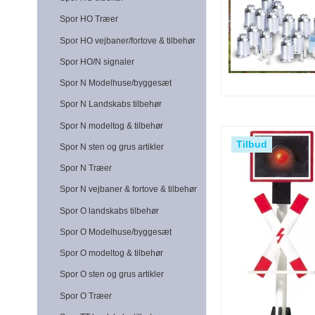
Spor HO Træer
Spor HO vejbaner/fortove & tilbehør
Spor HO/N signaler
Spor N Modelhuse/byggesæt
Spor N Landskabs tilbehør
Spor N modeltog & tilbehør
Tilbud
Spor N sten og grus artikler
Spor N Træer
Spor N vejbaner & fortove & tilbehør
Spor O landskabs tilbehør
Spor O Modelhuse/byggesæt
Spor O modeltog & tilbehør
Spor O sten og grus artikler
Spor O Træer