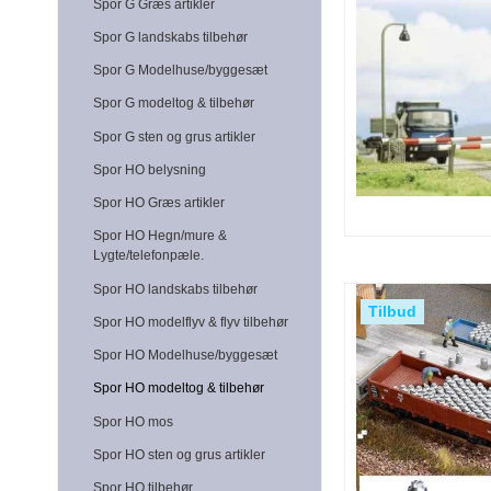
Spor G Græs artikler
Spor G landskabs tilbehør
Spor G Modelhuse/byggesæt
Spor G modeltog & tilbehør
Spor G sten og grus artikler
Spor HO belysning
Spor HO Græs artikler
Spor HO Hegn/mure &
Lygte/telefonpæle.
Spor HO landskabs tilbehør
Tilbud
Spor HO modelflyv & flyv tilbehør
Spor HO Modelhuse/byggesæt
Spor HO modeltog & tilbehør
Spor HO mos
Spor HO sten og grus artikler
Spor HO tilbehør