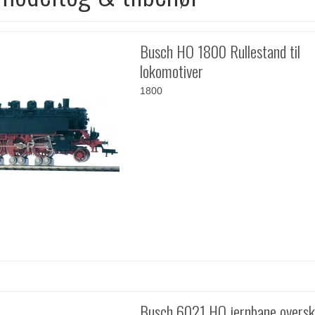
Busch HO 1800 Rullestand til
lokomotiver
1800
Busch 6021 HO jernbane overs