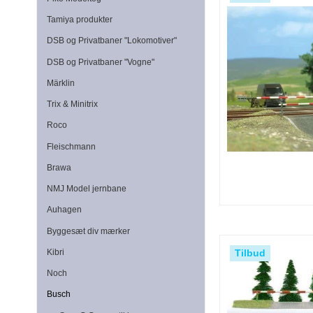
Tamiya produkter
DSB og Privatbaner "Lokomotiver"
DSB og Privatbaner "Vogne"
Märklin
Trix & Minitrix
Roco
Fleischmann
Brawa
NMJ Model jernbane
Auhagen
Byggesæt div mærker
Tilbud
Kibri
Noch
Busch