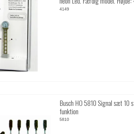
neon Led. Færdig model. Højde:
4149
Busch HO 5810 Signal sæt 10 s
funktion
5810