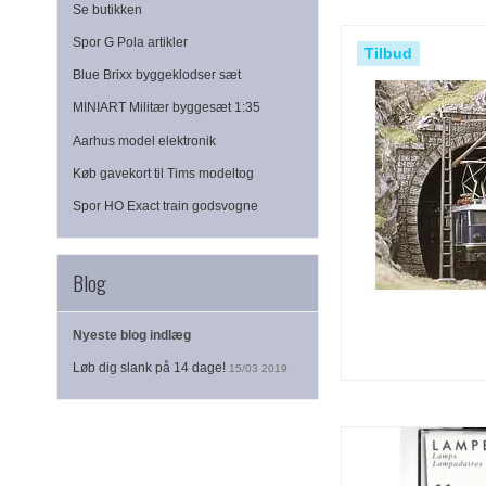
Se butikken
Spor G Pola artikler
Tilbud
Blue Brixx byggeklodser sæt
MINIART Militær byggesæt 1:35
Aarhus model elektronik
Køb gavekort til Tims modeltog
Spor HO Exact train godsvogne
Blog
Nyeste blog indlæg
Løb dig slank på 14 dage!
15/03 2019