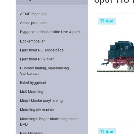
ACME modeltog
Tilbud
Artitec produkter
Byggesæt af modelskibe i træ & plast
Epokemodeller
Fjernstyret RC. Modelbåde
Fjernstyret RTR biler
Humbrol maling, malerværktøj.
Værktøjsæt
Italeri byggesæt
McK Modeltog
Model Master acryl maling
Modeltog div mærker
Modeltogs: Bøger-blade-magasiner-
DVD
Tilbud
Piko Modeltog