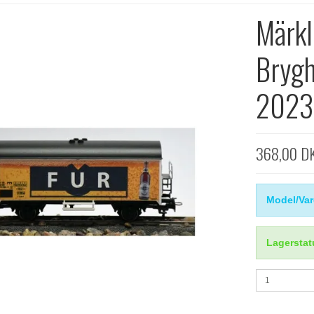
Märkl
Brygh
2023
368,00 D
Model/Var
Lagerstat