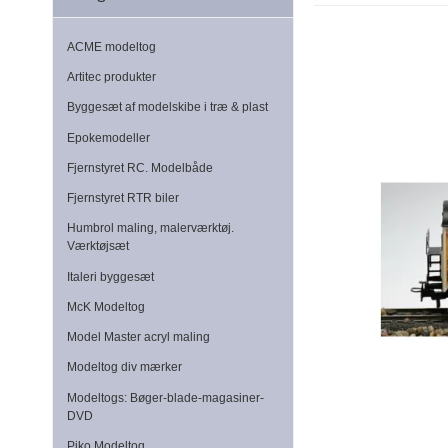
ACME modeltog
Artitec produkter
Byggesæt af modelskibe i træ & plast
Epokemodeller
Fjernstyret RC. Modelbåde
Fjernstyret RTR biler
Humbrol maling, malerværktøj.
Værktøjsæt
Italeri byggesæt
McK Modeltog
Model Master acryl maling
Modeltog div mærker
Modeltogs: Bøger-blade-magasiner-
DVD
Piko Modeltog