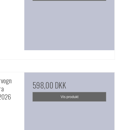
rvogn
598,00 DKK
ra
 2026
Vis produkt