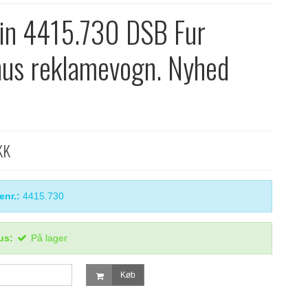
in 4415.730 DSB Fur
us reklamevogn. Nyhed
KK
enr.:
4415.730
us:
På lager
Køb