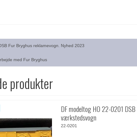
 DSB Fur Bryghus reklamevogn. Nyhed 2023
arbejde med Fur Bryghus
de produkter
DF modeltog HO 22-0201 DSB 
værkstedsvogn
22-0201