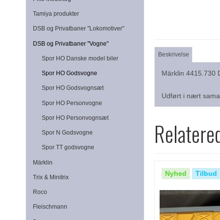
Tamiya produkter
DSB og Privatbaner "Lokomotiver"
DSB og Privatbaner "Vogne"
Beskrivelse
Spor HO Danske model biler
Märklin 4415.730
Spor HO Godsvogne
Spor HO Godsvognsæt
Udført i nært sam
Spor HO Personvogne
Spor HO Personvognsæt
Relatere
Spor N Godsvogne
Spor TT godsvogne
Märklin
Nyhed
Tilbud
Trix & Minitrix
Roco
Fleischmann