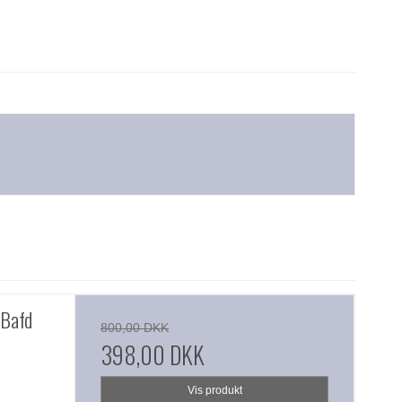
Bafd
800,00 DKK
398,00 DKK
Vis produkt