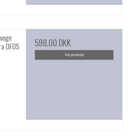
rvogn
598,00 DKK
fra DFDS
Vis produkt