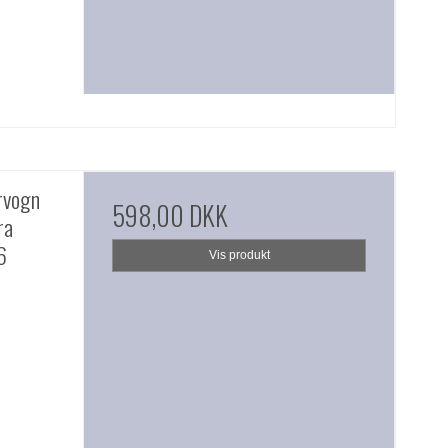
rvogn
598,00 DKK
ra
6
Vis produkt