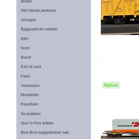
Brawa
NMJ Model jernbane
Auhagen
Byggesæt div mærker
Kibri
Noch
Busch
ESU & Lenz
Faller
Nyhed
Viessmann
Modelbiler
Racerbiler
Se butikken
Spor G Pola artikler
Blue Brixx byggeklodser sæt