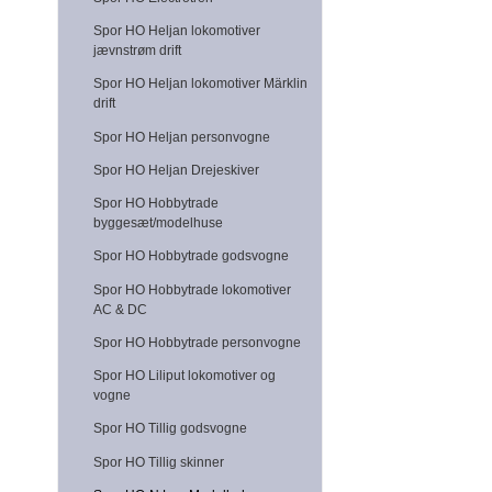
Spor HO Heljan lokomotiver
jævnstrøm drift
Spor HO Heljan lokomotiver Märklin
drift
Spor HO Heljan personvogne
Spor HO Heljan Drejeskiver
Spor HO Hobbytrade
byggesæt/modelhuse
Spor HO Hobbytrade godsvogne
Spor HO Hobbytrade lokomotiver
AC & DC
Spor HO Hobbytrade personvogne
Spor HO Liliput lokomotiver og
vogne
Spor HO Tillig godsvogne
Spor HO Tillig skinner