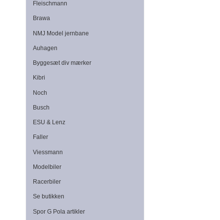
Fleischmann
Brawa
NMJ Model jernbane
Auhagen
Byggesæt div mærker
Kibri
Noch
Busch
ESU & Lenz
Faller
Viessmann
Modelbiler
Racerbiler
Se butikken
Spor G Pola artikler