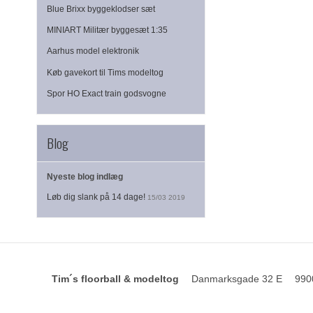
Blue Brixx byggeklodser sæt
MINIART Militær byggesæt 1:35
Aarhus model elektronik
Køb gavekort til Tims modeltog
Spor HO Exact train godsvogne
Blog
Nyeste blog indlæg
Løb dig slank på 14 dage!
15/03 2019
Tim´s floorball & modeltog
Danmarksgade 32 E
990