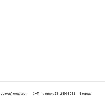
odeltog@gmail.com
CVR-nummer
:
DK 24993051
Sitemap