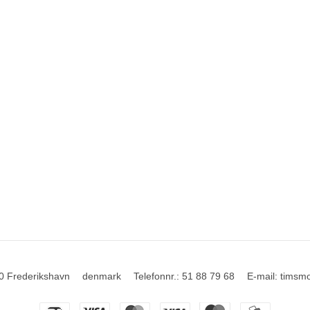
0 Frederikshavn
denmark
Telefonnr.
:
51 88 79 68
E-mail
:
timsm