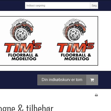
Søg
Din indkøbskurv er tom
gne & tilbehør