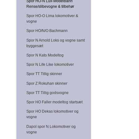
Spor HO-N Lux-Modelbahn
Rense/slibevogne & tilbehør
Spor HO-O Lima lokomotiver &
vogne
Spor HO/N/O Bachmann
Spor N Arnold Loks og vogne samt
byggesæt
Spor N Kato Modeltog
Spor N Life Like lokomotiver
Spor TT Tillig skinner
Spor Z Rokuhan skinner
Spor TT Tillig godsvogne
Spor HO Faller modeltog startsæt
Spor HO Dekas lokomotiver og
vogne
Dapol spor N Lokomotiver og
vogne