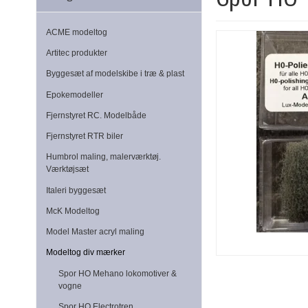
ACME modeltog
Artitec produkter
Byggesæt af modelskibe i træ & plast
Epokemodeller
Fjernstyret RC. Modelbåde
Fjernstyret RTR biler
Humbrol maling, malerværktøj.
Værktøjsæt
Italeri byggesæt
McK Modeltog
Model Master acryl maling
Modeltog div mærker
Spor HO Mehano lokomotiver &
vogne
Spor HO Electrotren