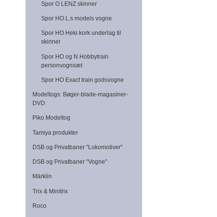
Spor O LENZ skinner
Spor HO L.s models vogne
Spor HO Heki kork underlag til
skinner
Spor HO og N Hobbytrain
personvognsæt
Spor HO Exact train godsvogne
Modeltogs: Bøger-blade-magasiner-
DVD
Piko Modeltog
Tamiya produkter
DSB og Privatbaner "Lokomotiver"
DSB og Privatbaner "Vogne"
Märklin
Trix & Minitrix
Roco