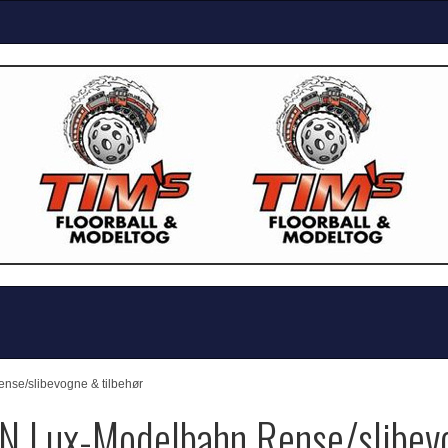
se/slibevogne & tilbehør
N Lux-Modelbahn Rense/slibevo