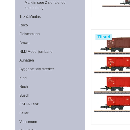
Märklin spor Z signaler og
køreledning
Trix & Minitrix
Roco
Fleischmann
Tilbud
Brawa
NMJ Model jernbane
Auhagen
Byggesæt div mærker
Kibri
Noch
Busch
ESU & Lenz
Faller
Viessmann