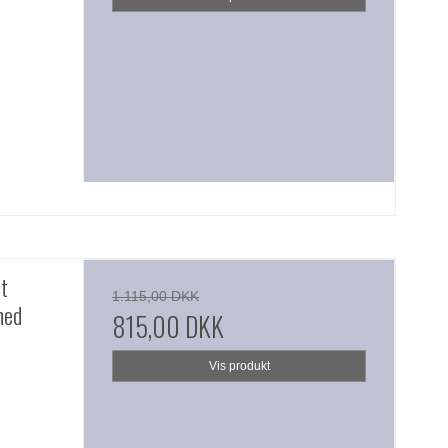
t
1.115,00 DKK
hed
815,00 DKK
Vis produkt