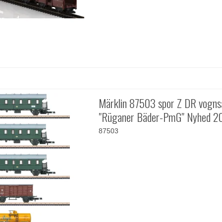
Märklin 87503 spor Z DR vogn
"Rüganer Bäder-PmG" Nyhed 2
87503