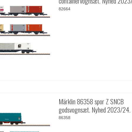
containervognsæt. Nyhed 2023
82664
Märklin 86358 spor Z SNCB
godsvognsæt. Nyhed 2023/24.
86358