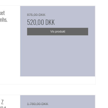
ket
875,00 DKK
mhs.
520,00 DKK
Vis produkt
 Z
1.780,00 DKK