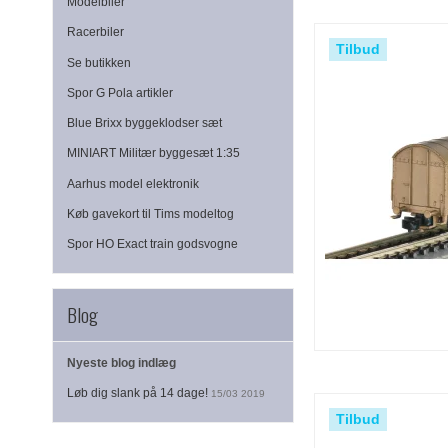
Modelbiler
Racerbiler
Tilbud
Se butikken
Spor G Pola artikler
Blue Brixx byggeklodser sæt
MINIART Militær byggesæt 1:35
Aarhus model elektronik
Køb gavekort til Tims modeltog
Spor HO Exact train godsvogne
Blog
Nyeste blog indlæg
Løb dig slank på 14 dage!
15/03 2019
Tilbud