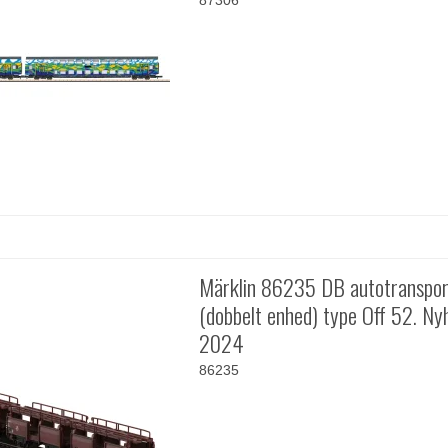
87306
Märklin 86235 DB autotranspor
(dobbelt enhed) type Off 52. Ny
2024
86235