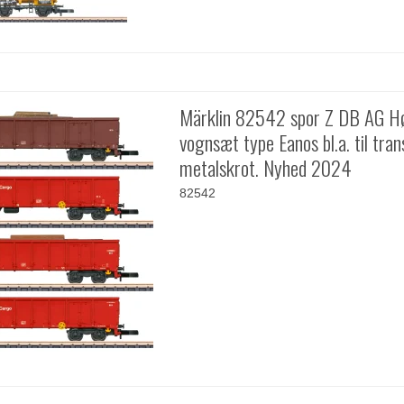
Märklin 82542 spor Z DB AG Hø
vognsæt type Eanos bl.a. til tran
metalskrot. Nyhed 2024
82542