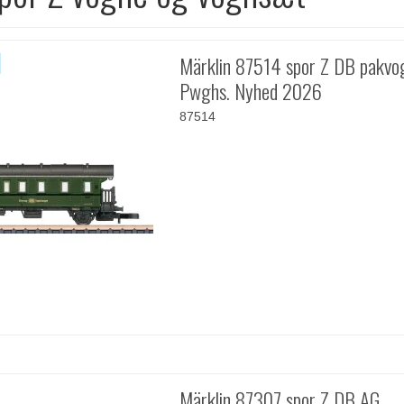
Märklin 87514 spor Z DB pakvo
Pwghs. Nyhed 2026
87514
Märklin 87307 spor Z DB AG