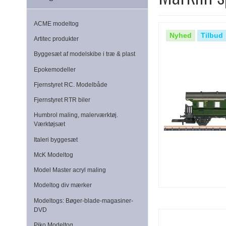
ACME modeltog
Nyhed
Tilbud
Artitec produkter
Byggesæt af modelskibe i træ & plast
Epokemodeller
Fjernstyret RC. Modelbåde
Fjernstyret RTR biler
Humbrol maling, malerværktøj.
Værktøjsæt
Italeri byggesæt
McK Modeltog
Model Master acryl maling
Modeltog div mærker
Modeltogs: Bøger-blade-magasiner-
DVD
Piko Modeltog