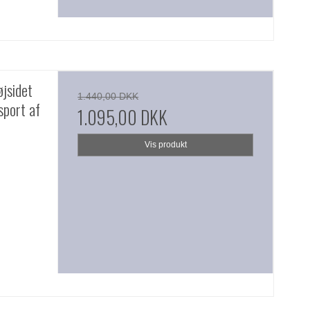
jsidet
1.440,00 DKK
sport af
1.095,00 DKK
Vis produkt