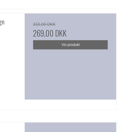
gn
310,00 DKK
269,00 DKK
Vis produkt