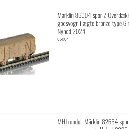
Märklin 86004 spor Z Overdæk
godsvogn i ægte bronze type Gl
Nyhed 2024
86004
MHI model. Märklin 82664 spor