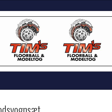
odsvognsæt