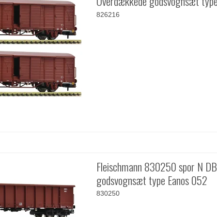
Overdækkede godsvognsæt type
826216
Fleischmann 830250 spor N DB
godsvognsæt type Eanos 052
830250