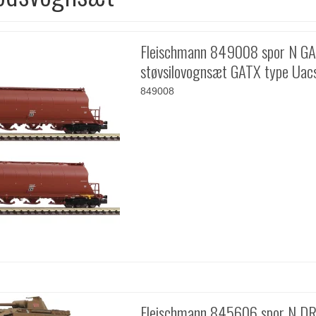
Fleischmann 849008 spor N G
støvsilovognsæt GATX type Uac
849008
Fleischmann 845606 spor N D