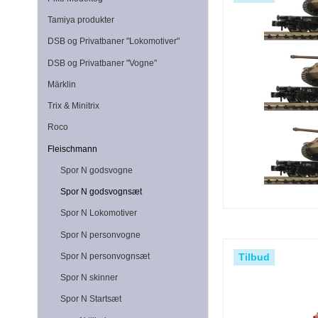
Tamiya produkter
DSB og Privatbaner "Lokomotiver"
DSB og Privatbaner "Vogne"
Märklin
Trix & Minitrix
Roco
Fleischmann
Spor N godsvogne
Spor N godsvognsæt
Spor N Lokomotiver
Spor N personvogne
Tilbud
Spor N personvognsæt
Spor N skinner
Spor N Startsæt