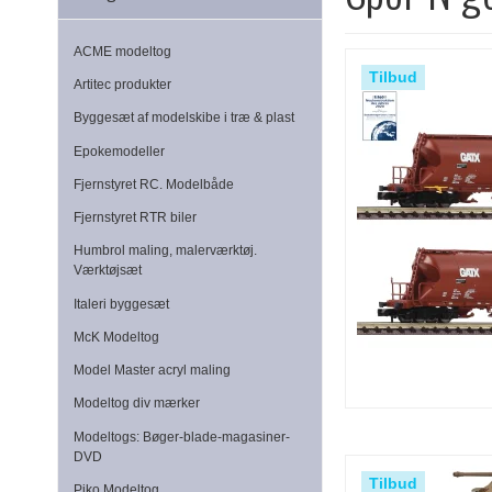
ACME modeltog
Tilbud
Artitec produkter
Byggesæt af modelskibe i træ & plast
Epokemodeller
Fjernstyret RC. Modelbåde
Fjernstyret RTR biler
Humbrol maling, malerværktøj.
Værktøjsæt
Italeri byggesæt
McK Modeltog
Model Master acryl maling
Modeltog div mærker
Modeltogs: Bøger-blade-magasiner-
DVD
Tilbud
Piko Modeltog