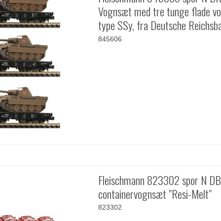
Vognsæt med tre tunge flade v
type SSy, fra Deutsche Reichsb
845606
Fleischmann 823302 spor N D
containervognsæt "Resi-Melt"
823302