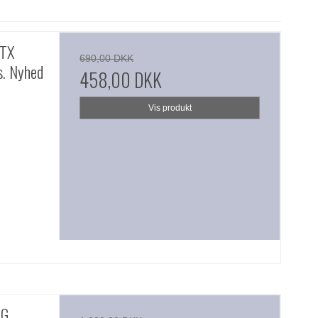
ATX
690,00 DKK
s. Nyhed
458,00 DKK
Vis produkt
RG