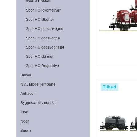
spor N tilbehør
Spor HO lokomotiver
Spor HO tilbehør
Spor HO personvogne
Spor HO godsvogne
Spor HO godsvognsæt
Spor HO skinner
Spor HO Drejeskive
Brawa
NMJ Model jernbane
Tilbud
Auhagen
Byggesæt div mærker
Kibri
Noch
Busch