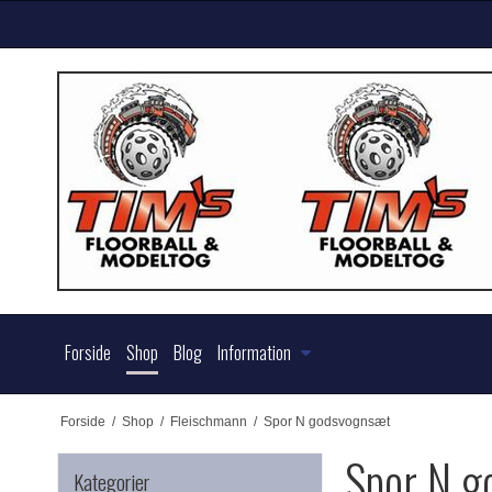
Forside
Shop
Blog
Information
Forside
/
Shop
/
Fleischmann
/
Spor N godsvognsæt
Spor N g
Kategorier