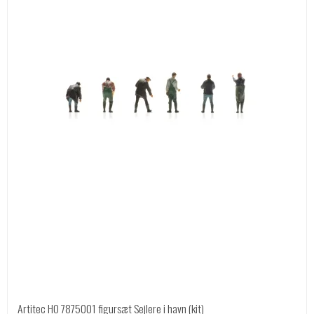
Artitec HO 7875001 figursæt Sejlere i havn (kit)