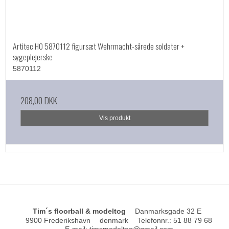
Artitec HO 5870112 figursæt Wehrmacht-sårede soldater +
sygeplejerske
5870112
208,00 DKK
Vis produkt
Tim´s floorball & modeltog
Danmarksgade 32 E
9900 Frederikshavn
denmark
Telefonnr.
:
51 88 79 68