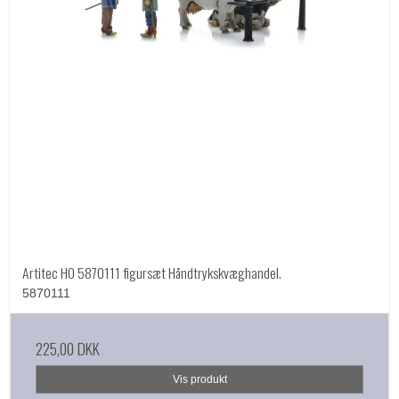
Artitec HO 5870111 figursæt Håndtrykskvæghandel.
5870111
225,00 DKK
Vis produkt