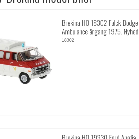
Brekina HO 18302 Falck Dodge
Ambulance årgang 1975. Nyhed
18302
Brekina HO 19330 Ford Anglia