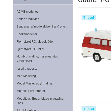
ACME modeltog
Tilbud
Artitec produkter
Byggesæt af modelskibe i træ & plast
Epokemodeller
Fjernstyret RC. Modelbåde
Fjernstyret RTR biler
Humbrol maling, malerværktøj.
Værktøjsæt
Italeri byggesæt
McK Modeltog
Model Master acryl maling
Modeltog div mærker
Modeltogs: Bøger-blade-magasiner-
DVD
Tilbud
Piko Modeltog