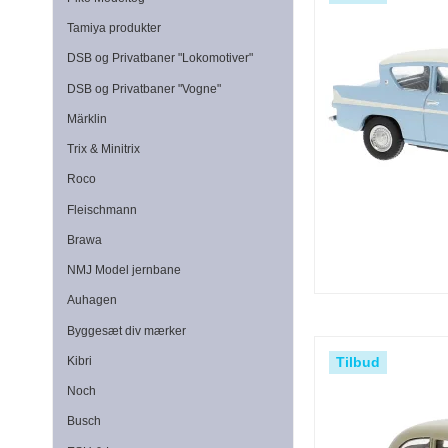
Tamiya produkter
DSB og Privatbaner "Lokomotiver"
DSB og Privatbaner "Vogne"
Märklin
Trix & Minitrix
Roco
Fleischmann
Brawa
NMJ Model jernbane
Auhagen
Byggesæt div mærker
Tilbud
Kibri
Noch
Busch