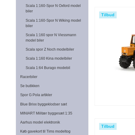
Scala 1:160-Spor N Oxford model
biler
Tilbud
Scala 1:160-Spor N Wiking model
biler
Scala 1:160 spor N Viessmann
model biler
Scala spor Z Noch modelbiler
Scala 1:160 Kina modelbiler
Scala 1:64 Burago modebil
Racerbiler
Se butikken
Spor G Pola artikler
Blue Brixx byggeklodser sæt
MINIART Militær byggesæt 1:35
Aarhus model elektronik
Tilbud
Køb gavekort til Tims modeltog