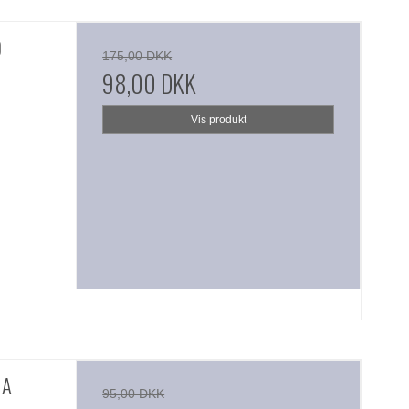
0
175,00 DKK
98,00 DKK
Vis produkt
 A
95,00 DKK