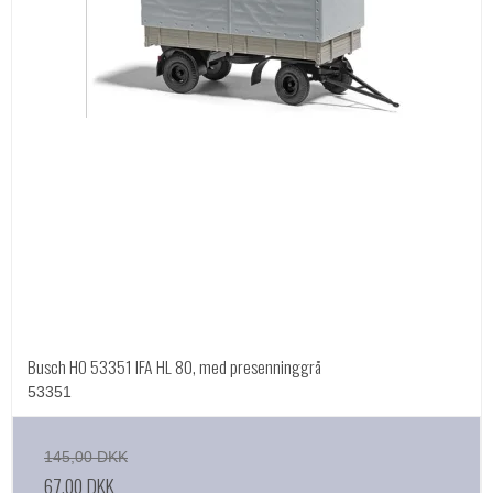
Busch HO 53351 IFA HL 80, med presenninggrå
53351
145,00 DKK
67,00 DKK