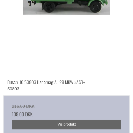
Busch HO 50803 Hanomag AL 28 MKW »ASB«
50803
216,00 DKK
108,00 DKK
Vis produkt