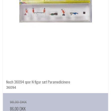
Noch 36094 spor N figur sæt Paramedicinere
36094
98,00 DKK
86,00 DKK