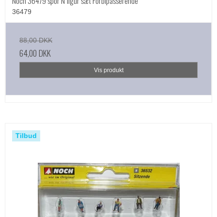
Noch 36479 spor N figur sæt Forbipasserende
36479
88,00 DKK
64,00 DKK
Vis produkt
Tilbud