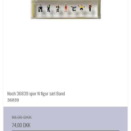
Noch 36839 spor N figur sæt Band
36839
98,00 DKK
74,00 DKK