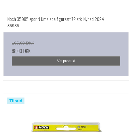
Noch 35985 spor N Umalede figursæt 72 stk. Nyhed 2024
35985
105,00 DKK
88,00 DKK
Vis produkt
Tilbud