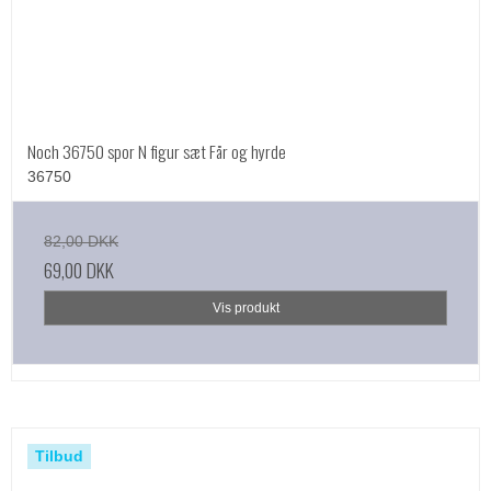
Noch 36750 spor N figur sæt Får og hyrde
36750
82,00 DKK
69,00 DKK
Vis produkt
Tilbud