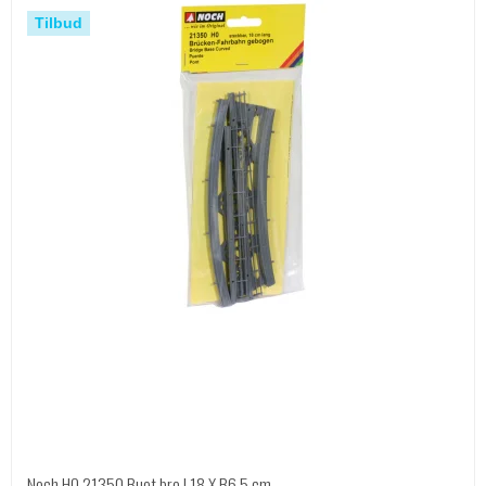
Tilbud
Noch HO 21350 Buet bro L18 X B6,5 cm.