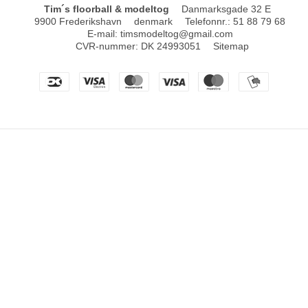
Tim´s floorball & modeltog
Danmarksgade 32 E
9900 Frederikshavn
denmark
Telefonnr.
:
51 88 79 68
E-mail
:
timsmodeltog@gmail.com
CVR-nummer
:
DK 24993051
Sitemap