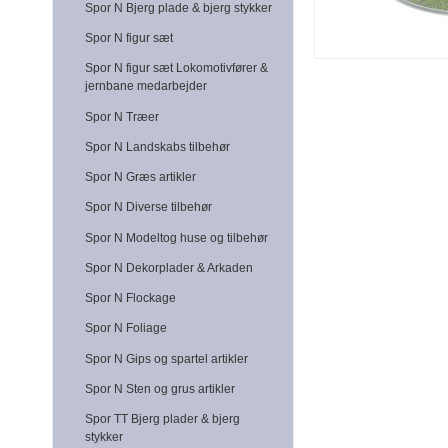
Spor N Bjerg plade & bjerg stykker
Spor N figur sæt
Spor N figur sæt Lokomotivfører &
jernbane medarbejder
Spor N Træer
Spor N Landskabs tilbehør
Spor N Græs artikler
Spor N Diverse tilbehør
Spor N Modeltog huse og tilbehør
Spor N Dekorplader & Arkaden
Spor N Flockage
Spor N Foliage
Spor N Gips og spartel artikler
Spor N Sten og grus artikler
Spor TT Bjerg plader & bjerg
stykker