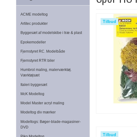
ACME modeltog
Tilbud
Artitec produkter
Byggesæt af modelskibe i træ & plast
Epokemodeller
Fjernstyret RC. Modelbåde
Fjernstyret RTR biler
Humbrol maling, malerværktøj.
Værktøjsæt
Italeri byggesæt
McK Modeltog
Model Master acryl maling
Modeltog div mærker
Modeltogs: Bøger-blade-magasiner-
DVD
Tilbud
Piko Modeltog