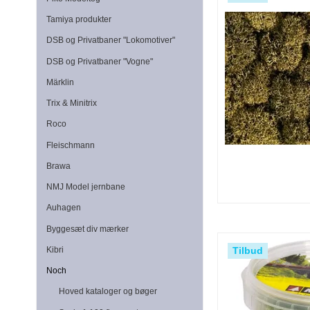
Tamiya produkter
DSB og Privatbaner "Lokomotiver"
DSB og Privatbaner "Vogne"
Märklin
Trix & Minitrix
Roco
Fleischmann
Brawa
NMJ Model jernbane
Auhagen
Byggesæt div mærker
Tilbud
Kibri
Noch
Hoved kataloger og bøger