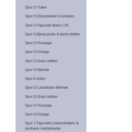
Spor O Træer
Spor O Dekorplader & Arkaden
Spor O Figursæt skala 1:45
Spor O Bjerg plade & bjerg stykker
Spor O Flockage
Spor O Foliage
Spor O Græs artikler
Spor G tilbehør
Spor G træer
Spor G Landskabs tilbehør
Spor G Græs artikler
Spor G Flockage
Spor G Foliage
Spor 1 Figursæt Lokomotivfører &
jernbane medarbejder