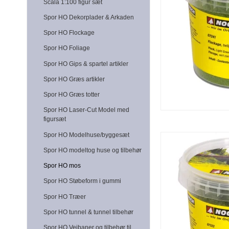
Scala 1:100 figur sæt
Spor HO Dekorplader & Arkaden
Spor HO Flockage
Spor HO Foliage
Spor HO Gips & spartel artikler
Spor HO Græs artikler
Spor HO Græs totter
Spor HO Laser-Cut Model med
figursæt
Spor HO Modelhuse/byggesæt
Spor HO modeltog huse og tilbehør
Spor HO mos
Spor HO Støbeform i gummi
Spor HO Træer
Spor HO tunnel & tunnel tilbehør
Spor HO Vejbaner og tilbehør til