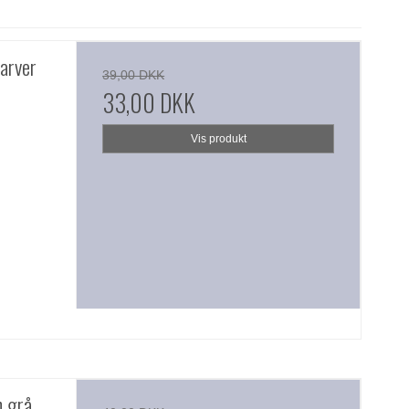
arver
39,00 DKK
33,00 DKK
Vis produkt
n grå