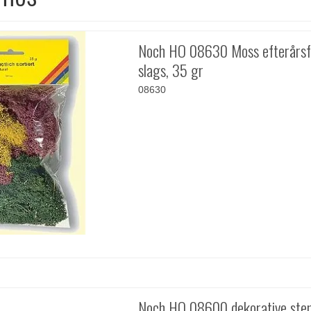
Noch HO 08630 Moss efterårsf
slags, 35 gr
08630
Noch HO 08600 dekorative ste