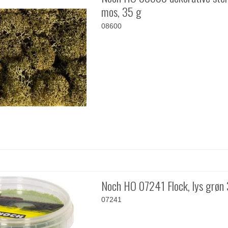
mos, 35 g
08600
Noch HO 07241 Flock, lys grøn
07241