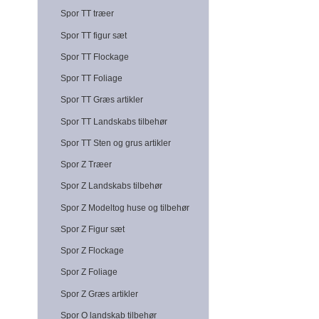
Spor TT træer
Spor TT figur sæt
Spor TT Flockage
Spor TT Foliage
Spor TT Græs artikler
Spor TT Landskabs tilbehør
Spor TT Sten og grus artikler
Spor Z Træer
Spor Z Landskabs tilbehør
Spor Z Modeltog huse og tilbehør
Spor Z Figur sæt
Spor Z Flockage
Spor Z Foliage
Spor Z Græs artikler
Spor O landskab tilbehør