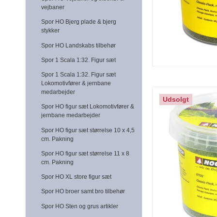
vejbaner
Spor HO Bjerg plade & bjerg
stykker
Spor HO Landskabs tilbehør
Spor 1 Scala 1:32. Figur sæt
Spor 1 Scala 1:32. Figur sæt
Lokomotivfører & jernbane
medarbejder
Udsolgt
Spor HO figur sæt Lokomotivfører &
jernbane medarbejder
Spor HO figur sæt størrelse 10 x 4,5
cm. Pakning
Spor HO figur sæt størrelse 11 x 8
cm. Pakning
Spor HO XL store figur sæt
Spor HO broer samt bro tilbehør
Spor HO Sten og grus artikler