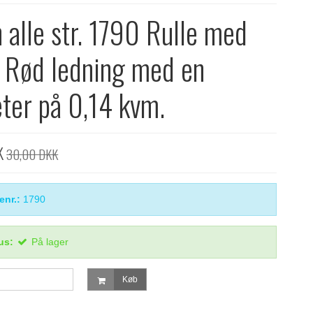
 alle str. 1790 Rulle med
 Rød ledning med en
ter på 0,14 kvm.
K
30,00 DKK
enr.:
1790
us:
På lager
Køb