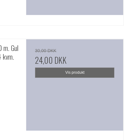
0 m. Gul
30,00 DKK
4 kvm.
24,00 DKK
Vis produkt