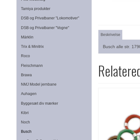
Tamiya produkter
DSB og Privatbaner "Lokomotiver"
DSB og Privatbaner "Vogne"
Beskrivelse
Märklin
Busch alle str. 1
Trix & Minitrix
Roco
Relatere
Fleischmann
Brawa
NMJ Model jernbane
Auhagen
Byggesæt div mærker
Kibri
Noch
Busch