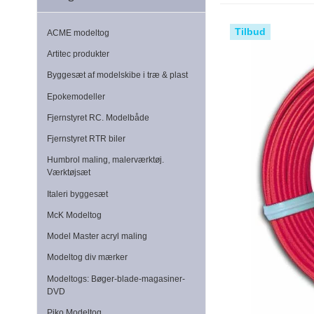
Tilbud
ACME modeltog
Artitec produkter
Byggesæt af modelskibe i træ & plast
Epokemodeller
Fjernstyret RC. Modelbåde
Fjernstyret RTR biler
Humbrol maling, malerværktøj.
Værktøjsæt
Italeri byggesæt
McK Modeltog
Model Master acryl maling
Modeltog div mærker
Modeltogs: Bøger-blade-magasiner-
DVD
Piko Modeltog