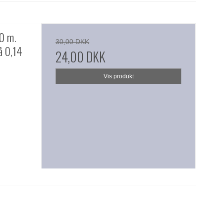
10 m.
30,00 DKK
å 0,14
24,00 DKK
Vis produkt