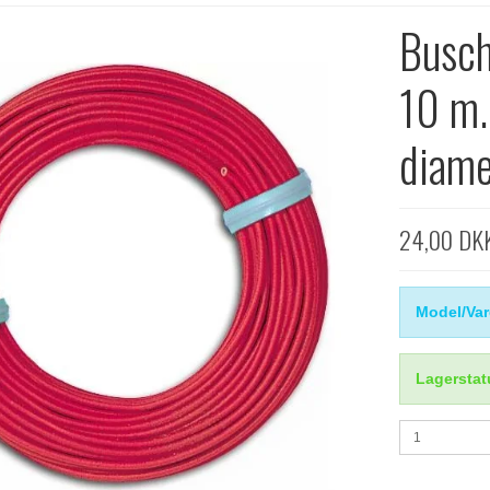
Busch
10 m.
diame
24,00 DK
Model/Var
Lagerstat