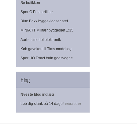
Se butikken
Spor G Pola artikler
Blue Brixx byggeklodser sæt
MINIART Militær byggesæt 1:35
Aarhus model elektronik
Køb gavekort til Tims modeltog
Spor HO Exact train godsvogne
Blog
Nyeste blog indlæg
Løb dig slank på 14 dage!
15/03 2019