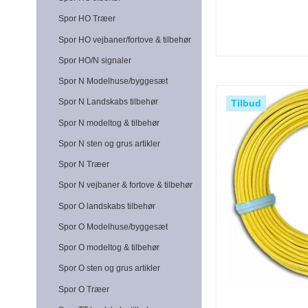
Spor HO Træer
Spor HO vejbaner/fortove & tilbehør
Spor HO/N signaler
Spor N Modelhuse/byggesæt
Spor N Landskabs tilbehør
Tilbud
Spor N modeltog & tilbehør
Spor N sten og grus artikler
Spor N Træer
Spor N vejbaner & fortove & tilbehør
Spor O landskabs tilbehør
Spor O Modelhuse/byggesæt
Spor O modeltog & tilbehør
Spor O sten og grus artikler
Spor O Træer