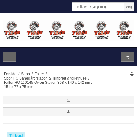
Søg
Forside
/
Shop
/
Faller
/
Spor HO Banegård/station & Trinbræt & toilethuse
/
Faller HO 110145 Owen Station 308 x 140 x 142 mm,
151 x 77 x 75 mm.
Tilbud