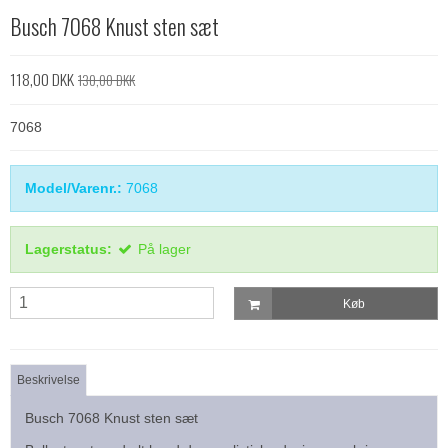
Busch 7068 Knust sten sæt
118,00 DKK
130,00 DKK
7068
Model/Varenr.:
7068
Lagerstatus:
På lager
Køb
Beskrivelse
Busch 7068 ‎Knust sten sæt