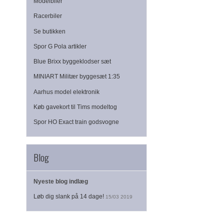
Modelbiler
Racerbiler
Se butikken
Spor G Pola artikler
Blue Brixx byggeklodser sæt
MINIART Militær byggesæt 1:35
Aarhus model elektronik
Køb gavekort til Tims modeltog
Spor HO Exact train godsvogne
Blog
Nyeste blog indlæg
Løb dig slank på 14 dage!
15/03 2019