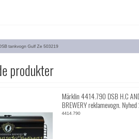
 DSB tankvogn Gulf Ze 503219
de produkter
Märklin 4414.790 DSB H.C A
BREWERY reklamevogn. Nyhed
4414.790