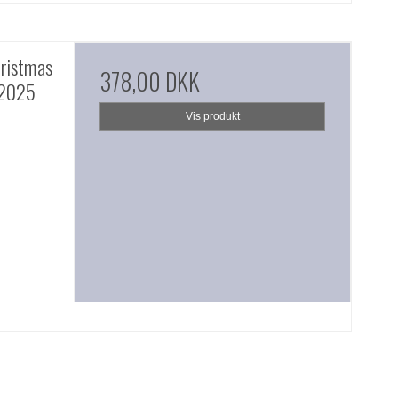
ristmas
378,00 DKK
 2025
Vis produkt