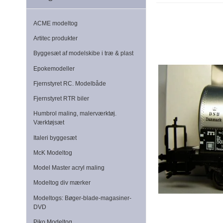
ACME modeltog
Artitec produkter
Byggesæt af modelskibe i træ & plast
Epokemodeller
Fjernstyret RC. Modelbåde
Fjernstyret RTR biler
Humbrol maling, malerværktøj.
Værktøjsæt
Italeri byggesæt
McK Modeltog
Model Master acryl maling
Modeltog div mærker
Modeltogs: Bøger-blade-magasiner-
DVD
Piko Modeltog