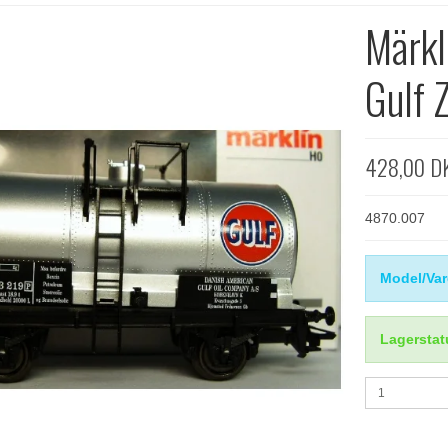
Märkl
Gulf 
428,00 D
4870.007
Model/Var
Lagerstat