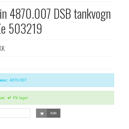
in 4870.007 DSB tankvogn
Ze 503219
KK
enr.:
4870.007
us:
På lager
Køb