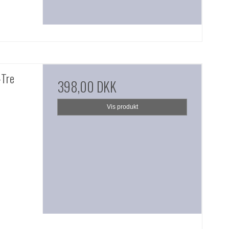
-Tre
398,00 DKK
Vis produkt