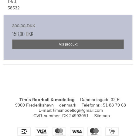
1970
58532
300,00 DKK
158,00 DKK
Vis produkt
Tim´s floorball & modeltog
Danmarksgade 32 E
9900 Frederikshavn
denmark
Telefonnr.
:
51 88 79 68
E-mail
:
timsmodeltog@gmail.com
CVR-nummer
:
DK 24993051
Sitemap