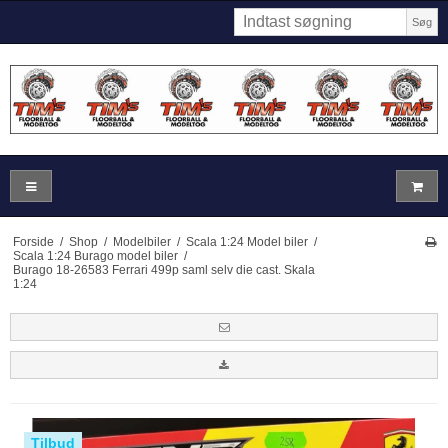
Søg
Forside
/
Shop
/
Modelbiler
/
Scala 1:24 Model biler
/
Scala 1:24 Burago model biler
/
Burago 18-26583 Ferrari 499p saml selv die cast. Skala
1:24
Tilbud