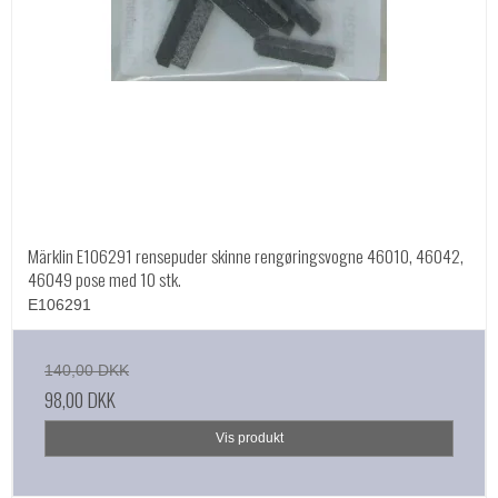
Märklin E106291 rensepuder skinne rengøringsvogne 46010, 46042,
46049 pose med 10 stk.
E106291
140,00 DKK
98,00 DKK
Vis produkt