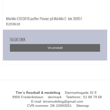
Märklin E203618 puffer Passer på Märklin E- lok 36851
E203618
50,00 DKK
Vis produkt
Tim´s floorball & modeltog
Danmarksgade 32 E
9900 Frederikshavn
denmark
Telefonnr.
:
51 88 79 68
E-mail
:
timsmodeltog@gmail.com
CVR-nummer
:
DK 24993051
Sitemap