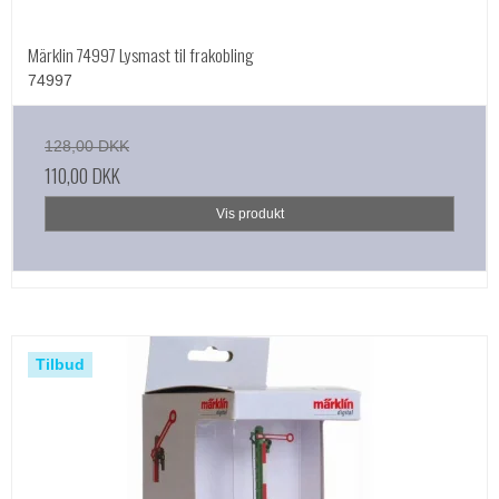
Märklin 74997 Lysmast til frakobling
74997
128,00 DKK
110,00 DKK
Vis produkt
Tilbud