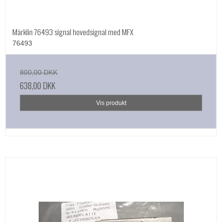
Märklin 76493 signal hovedsignal med MFX
76493
800,00 DKK
638,00 DKK
Vis produkt