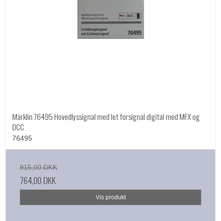
Märklin 76495 Hovedlyssignal med let forsignal digital med MFX og
DCC
76495
915,00 DKK
764,00 DKK
Vis produkt