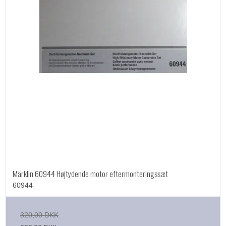
Märklin 60944 Højtydende motor eftermonteringssæt
60944
320,00 DKK