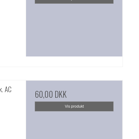
k. AC
60,00 DKK
Vis produkt