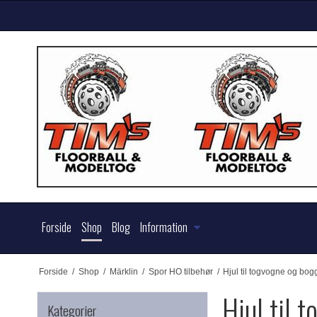
Forside
Shop
Blog
Information
Forside
/
Shop
/
Märklin
/
Spor HO tilbehør
/
Hjul til togvogne og bog
Hjul til 
Kategorier