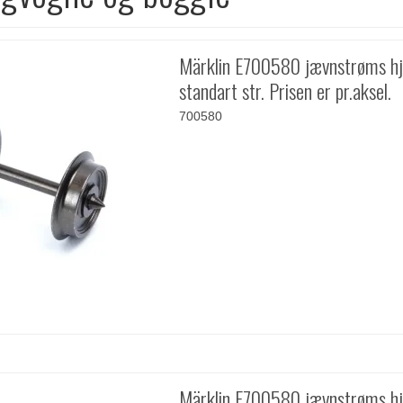
Märklin E700580 jævnstrøms hj
standart str. Prisen er pr.aksel.
700580
Märklin E700580 jævnstrøms hj