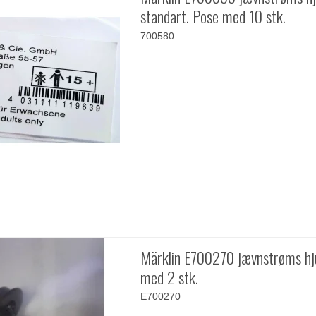
standart. Pose med 10 stk.
700580
Märklin E700270 jævnstrøms hju
med 2 stk.
E700270