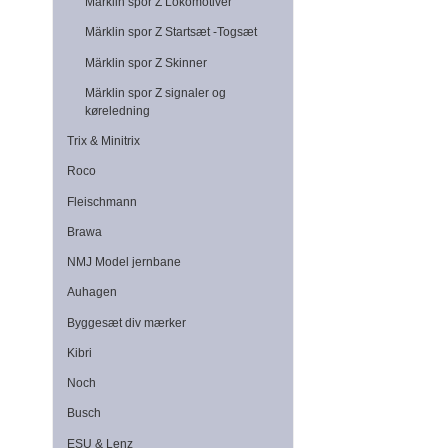
Märklin spor Z Lokomotiver
Märklin spor Z Startsæt -Togsæt
Märklin spor Z Skinner
Märklin spor Z signaler og
køreledning
Trix & Minitrix
Roco
Fleischmann
Brawa
NMJ Model jernbane
Auhagen
Byggesæt div mærker
Kibri
Noch
Busch
ESU & Lenz