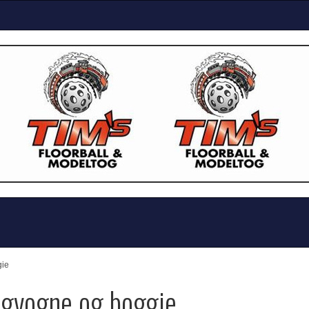
gie
togvogne og boggie