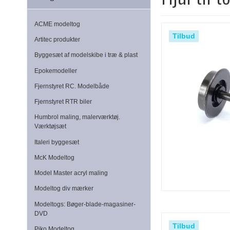
ACME modeltog
Tilbud
Artitec produkter
Byggesæt af modelskibe i træ & plast
Epokemodeller
Fjernstyret RC. Modelbåde
Fjernstyret RTR biler
Humbrol maling, malerværktøj.
Værktøjsæt
Italeri byggesæt
McK Modeltog
Model Master acryl maling
Modeltog div mærker
Modeltogs: Bøger-blade-magasiner-
DVD
Tilbud
Piko Modeltog