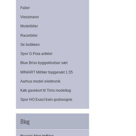
Faller
Viessmann
Modelbiler
Racerbiler
Se butikken
Spor G Pola artikler
Blue Brixx byggeklodser sæt
MINIART Militær byggesæt 1:35
Aarhus model elektronik
Køb gavekort til Tims modeltog
Spor HO Exact train godsvogne
Blog
Nyeste blog indlæg