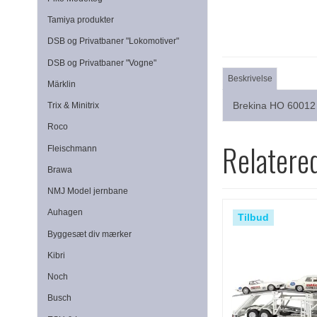
Tamiya produkter
DSB og Privatbaner "Lokomotiver"
DSB og Privatbaner "Vogne"
Beskrivelse
Märklin
Brekina HO 60012
Trix & Minitrix
Roco
Relatere
Fleischmann
Brawa
NMJ Model jernbane
Auhagen
Tilbud
Byggesæt div mærker
Kibri
Noch
Busch