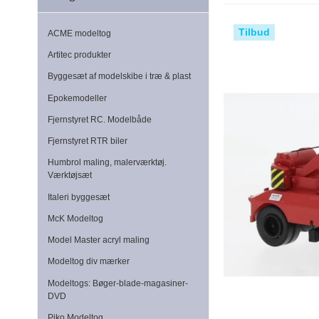
Tilbud
ACME modeltog
Artitec produkter
Byggesæt af modelskibe i træ & plast
Epokemodeller
Fjernstyret RC. Modelbåde
Fjernstyret RTR biler
Humbrol maling, malerværktøj.
Værktøjsæt
Italeri byggesæt
McK Modeltog
Model Master acryl maling
Modeltog div mærker
Modeltogs: Bøger-blade-magasiner-
DVD
Piko Modeltog