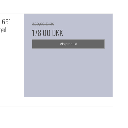
t 691
320,00 DKK
rød
178,00 DKK
Vis produkt