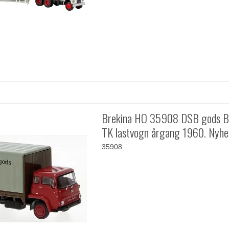
Brekina HO 35908 DSB gods B
TK lastvogn årgang 1960. Nyh
35908