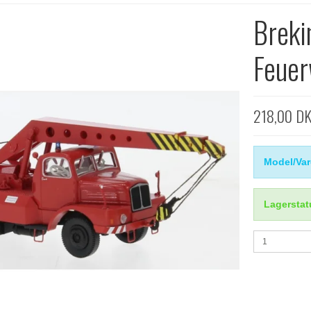
Breki
Feuer
218,00 D
Model/Var
Lagerstat