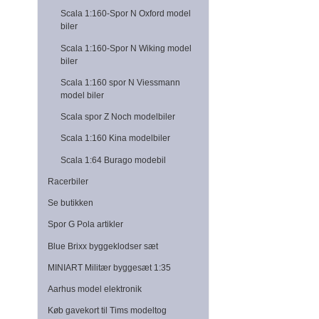
Scala 1:160-Spor N Oxford model
biler
Scala 1:160-Spor N Wiking model
biler
Scala 1:160 spor N Viessmann
model biler
Scala spor Z Noch modelbiler
Scala 1:160 Kina modelbiler
Scala 1:64 Burago modebil
Racerbiler
Se butikken
Spor G Pola artikler
Blue Brixx byggeklodser sæt
MINIART Militær byggesæt 1:35
Aarhus model elektronik
Køb gavekort til Tims modeltog