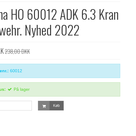
na HO 60012 ADK 6.3 Kran
wehr. Nyhed 2022
KK
238,00 DKK
enr.:
60012
us:
På lager
Køb