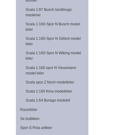
Busser
Scala 1:87 Busch landbrugs
maskiner
Scala 1:160-Spor N Busch model
biler
Scala 1:160-Spor N Oxford model
biler
Scala 1:160-Spor N Wiking model
biler
Scala 1:160 spor N Viessmann
model biler
Scala spor Z Noch modelbiler
Scala 1:160 Kina modelbiler
Scala 1:64 Burago modebil
Racerbiler
Se butikken
Spor G Pola artikler