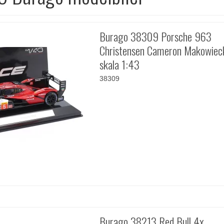
Burago 38309 Porsche 963
Christensen Cameron Makowiec
skala 1:43
38309
Burago 38213 Red Bull 4x