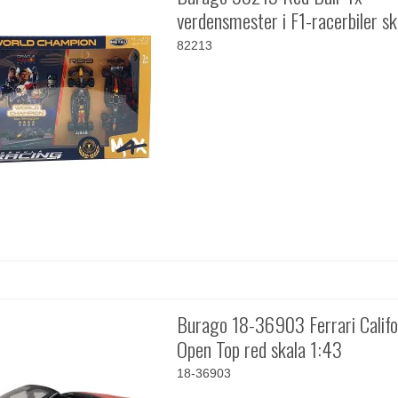
verdensmester i F1-racerbiler s
82213
Burago 18-36903 Ferrari Califo
Open Top red skala 1:43
18-36903