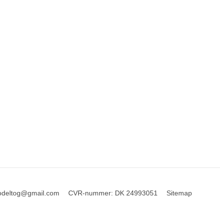
odeltog@gmail.com
CVR-nummer
:
DK 24993051
Sitemap