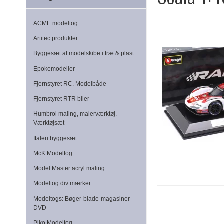
ACME modeltog
Artitec produkter
Byggesæt af modelskibe i træ & plast
Epokemodeller
Fjernstyret RC. Modelbåde
Fjernstyret RTR biler
Humbrol maling, malerværktøj.
Værktøjsæt
Italeri byggesæt
McK Modeltog
Model Master acryl maling
Modeltog div mærker
Modeltogs: Bøger-blade-magasiner-
DVD
Piko Modeltog