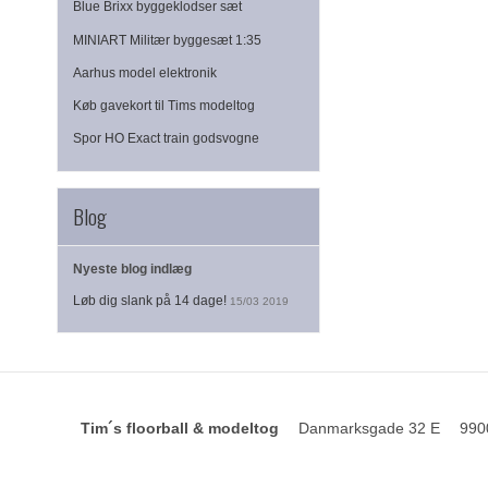
Blue Brixx byggeklodser sæt
MINIART Militær byggesæt 1:35
Aarhus model elektronik
Køb gavekort til Tims modeltog
Spor HO Exact train godsvogne
Blog
Nyeste blog indlæg
Løb dig slank på 14 dage!
15/03 2019
Tim´s floorball & modeltog
Danmarksgade 32 E
990