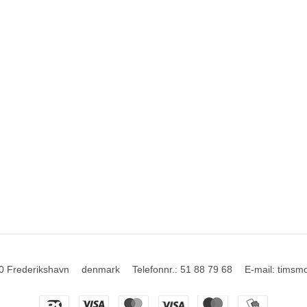
0 Frederikshavn
denmark
Telefonnr.
:
51 88 79 68
E-mail
:
timsm